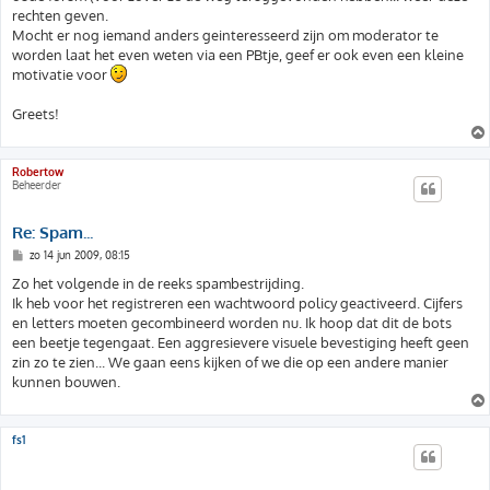
rechten geven.
Mocht er nog iemand anders geinteresseerd zijn om moderator te
worden laat het even weten via een PBtje, geef er ook even een kleine
motivatie voor
Greets!
Robertow
Beheerder
Re: Spam...
B
zo 14 jun 2009, 08:15
e
r
Zo het volgende in de reeks spambestrijding.
i
Ik heb voor het registreren een wachtwoord policy geactiveerd. Cijfers
c
h
en letters moeten gecombineerd worden nu. Ik hoop dat dit de bots
t
een beetje tegengaat. Een aggresievere visuele bevestiging heeft geen
zin zo te zien... We gaan eens kijken of we die op een andere manier
kunnen bouwen.
fs1