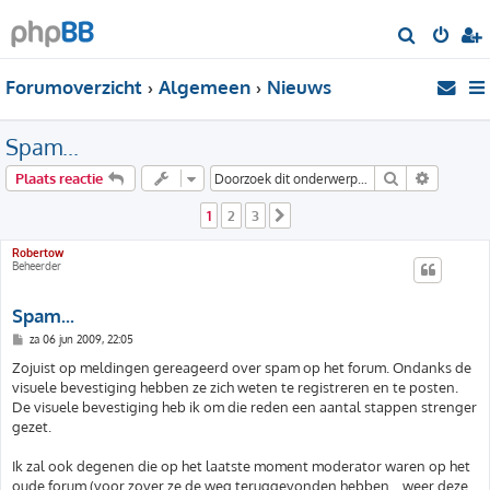
Z
o
Forumoverzicht
Algemeen
Nieuws
e
k
Spam...
Zoek
Uitgebre
Plaats reactie
1
2
3
Volgende
Robertow
Beheerder
Spam...
B
za 06 jun 2009, 22:05
e
r
Zojuist op meldingen gereageerd over spam op het forum. Ondanks de
i
visuele bevestiging hebben ze zich weten te registreren en te posten.
c
h
De visuele bevestiging heb ik om die reden een aantal stappen strenger
t
gezet.
Ik zal ook degenen die op het laatste moment moderator waren op het
oude forum (voor zover ze de weg teruggevonden hebben... weer deze