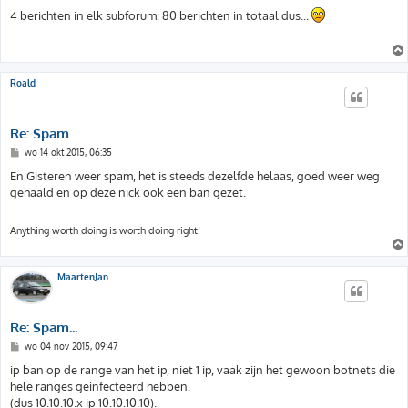
e
r
4 berichten in elk subforum: 80 berichten in totaal dus...
i
c
h
t
Roald
Re: Spam...
B
wo 14 okt 2015, 06:35
e
r
En Gisteren weer spam, het is steeds dezelfde helaas, goed weer weg
i
gehaald en op deze nick ook een ban gezet.
c
h
t
Anything worth doing is worth doing right!
MaartenJan
Re: Spam...
B
wo 04 nov 2015, 09:47
e
r
ip ban op de range van het ip, niet 1 ip, vaak zijn het gewoon botnets die
i
hele ranges geinfecteerd hebben.
c
h
(dus 10.10.10.x ip 10.10.10.10).