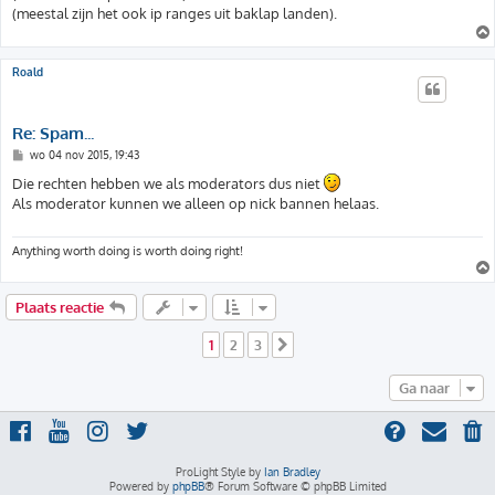
t
(meestal zijn het ook ip ranges uit baklap landen).
Roald
Re: Spam...
B
wo 04 nov 2015, 19:43
e
r
Die rechten hebben we als moderators dus niet
i
Als moderator kunnen we alleen op nick bannen helaas.
c
h
t
Anything worth doing is worth doing right!
Plaats reactie
1
2
3
Volgende
Ga naar
ProLight Style by
Ian Bradley
Powered by
phpBB
® Forum Software © phpBB Limited