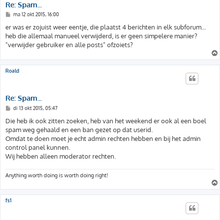
Re: Spam...
B
ma 12 okt 2015, 16:00
e
r
er was er zojuist weer eentje, die plaatst 4 berichten in elk subforum...
i
heb die allemaal manueel verwijderd, is er geen simpelere manier?
c
h
"verwijder gebruiker en alle posts" ofzoiets?
t
Roald
Re: Spam...
B
di 13 okt 2015, 05:47
e
r
Die heb ik ook zitten zoeken, heb van het weekend er ook al een boel
i
spam weg gehaald en een ban gezet op dat userid.
c
h
Omdat te doen moet je echt admin rechten hebben en bij het admin
t
control panel kunnen.
Wij hebben alleen moderator rechten.
Anything worth doing is worth doing right!
fs1