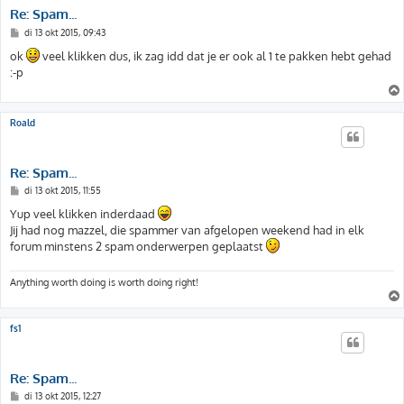
Re: Spam...
B
di 13 okt 2015, 09:43
e
r
ok
veel klikken dus, ik zag idd dat je er ook al 1 te pakken hebt gehad
i
:-p
c
h
t
Roald
Re: Spam...
B
di 13 okt 2015, 11:55
e
r
Yup veel klikken inderdaad
i
Jij had nog mazzel, die spammer van afgelopen weekend had in elk
c
h
forum minstens 2 spam onderwerpen geplaatst
t
Anything worth doing is worth doing right!
fs1
Re: Spam...
B
di 13 okt 2015, 12:27