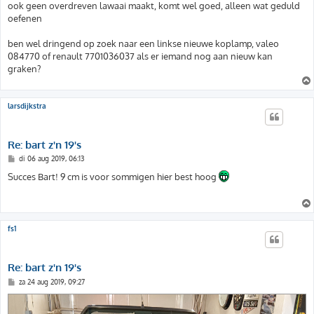
ook geen overdreven lawaai maakt, komt wel goed, alleen wat geduld
oefenen
ben wel dringend op zoek naar een linkse nieuwe koplamp, valeo
084770 of renault 7701036037 als er iemand nog aan nieuw kan
graken?
larsdijkstra
Re: bart z'n 19's
B
di 06 aug 2019, 06:13
e
r
Succes Bart! 9 cm is voor sommigen hier best hoog
i
c
h
t
fs1
Re: bart z'n 19's
B
za 24 aug 2019, 09:27
e
r
i