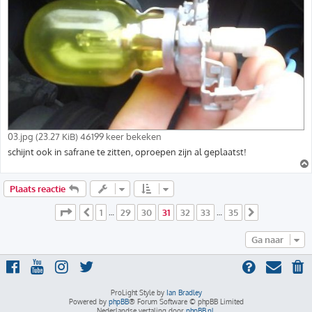
03.jpg (23.27 KiB) 46199 keer bekeken
schijnt ook in safrane te zitten, oproepen zijn al geplaatst!
Plaats reactie
Pagina
31
van
35
1
29
30
31
32
33
35
Vorige
…
…
Volgende
Ga naar
ProLight Style by
Ian Bradley
Powered by
phpBB
® Forum Software © phpBB Limited
Nederlandse vertaling door
phpBB.nl
.