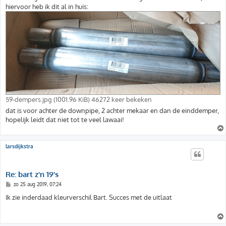
hiervoor heb ik dit al in huis:
59-dempers.jpg (1001.96 KiB) 46272 keer bekeken
dat is voor achter de downpipe, 2 achter mekaar en dan de einddemper,
hopelijk leidt dat niet tot te veel lawaai!
larsdijkstra
Re: bart z'n 19's
B
zo 25 aug 2019, 07:24
e
r
Ik zie inderdaad kleurverschil Bart. Succes met de uitlaat
i
c
h
t