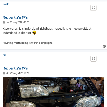
Roald
Re: bart z'n 19's
B
zo 25 aug 2019, 08:33
e
r
Kleurverschil is inderdaad zichtbaar, hopelijk is je nieuwe uitlaat
i
inderdaad lekker stil
c
h
t
Anything worth doing is worth doing right!
fs1
Re: bart z'n 19's
B
do 29 aug 2019, 16:27
e
r
i
c
h
t