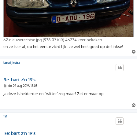
62-nieuwerechtse.jpg (938.07 KiB) 46234 keer bekeken
en ze is er al, op het eerste zicht lijkt ze wel heel goed op de linkse!
larsdijkstra
Re: bart z'n 19's
B
do 29 aug 2019, 18:03
e
r
Ja deze is helderder en “witter”zeg maar! Zet er maar op
i
c
h
t
fs1
Re: bart z'n 19's