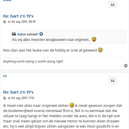
Re: bart z'n 19's
B
zo 04 aug 2019, 08:39
e
r
i
Xabre
schreef:
c
h
Als wij alles moesten terugbouwen naar origineel...
t
Nou dan was het leuke van de hobby er snel af geweest
Anything worth doing is worth doing right!
fs1
Re: bart z'n 19's
B
zo 04 aug 2019, 17:10
e
r
ik moet niet alles naar origineel zetten
ik moet gewoon zorgen dat
i
de bodemvrijheid overal minimiaal 9cm is, feit is nu eenmaal dat die
c
h
uitlaat te laag hangt in het midden onder de auto, die is in de tijd ook
t
maar snel ineen gelast om de nieuwe motor te kunnen doen draaien
etc, hij is wel altijd blijven zitten aangezien ie wel mooi gasdicht is en