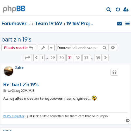
Z
o
Forumoverzicht
Team 19 16V
19 16V Projecten
e
k
bart z'n 19's
Zoek
Uitgebre
Plaats reactie
Pagina
31
van
35
1
29
30
31
32
33
35
Vorige
…
…
Volgende
Xabre
Re: bart z'n 19's
B
za 03 aug 2019, 19:15
e
r
Als wij alles moesten terugbouwen naar origineel...
i
c
h
t
19 16V Register
- just kick a little somethin' for them cars that be bumpin'
Roald