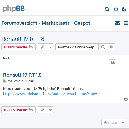
Z
o
Forumoverzicht
Marktplaats
Gespot!
e
k
Renault 19 RT 1.8
Zoek
Uitgebre
Plaats reactie
Niels
Renault 19 RT 1.8
B
ma 22 feb 2021, 21:01
e
r
Mooie auto voor de (Belgische) Renault 19 fans;
i
https://www.2dehands.be/a/auto-s/renaul ... ousPage=lr
c
h
t
Plaats reactie
Ga naar