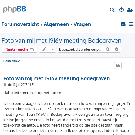
Z
o
Forumoverzicht
Algemeen
Vragen
e
k
Foto van mij met 1916V meeting Bodegraven
Zoek
Uitgebre
Plaats reactie
Romeck16V
Foto van mij met 1916V meeting Bodegraven
B
do 19 jan 2017, 14:51
e
r
Hallo iedereen hier op het forum,
i
c
h
Ik heb een vraagje, ik ben op zoek naar een foto van mij en mijn grijze 19
t
16V met kenteken GR-JH-52. Ik was ooit samen met mijn vader bij een
meeting van Team1916V in Bodegraven. Ik een getinte en toen nog erg
kleine jongen helemaal in het wit die met trots poseert naast zijn
toekomstige auto. De foto heeft lange tijd op die site gestaan maar
helaas is die site er niet meer en kan ik de foto nergens vinden. Ik hoop