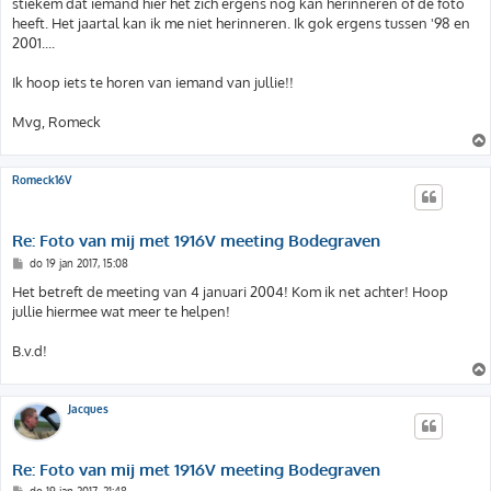
stiekem dat iemand hier het zich ergens nog kan herinneren of de foto
heeft. Het jaartal kan ik me niet herinneren. Ik gok ergens tussen '98 en
2001....
Ik hoop iets te horen van iemand van jullie!!
Mvg, Romeck
Romeck16V
Re: Foto van mij met 1916V meeting Bodegraven
B
do 19 jan 2017, 15:08
e
r
Het betreft de meeting van 4 januari 2004! Kom ik net achter! Hoop
i
jullie hiermee wat meer te helpen!
c
h
t
B.v.d!
Jacques
Re: Foto van mij met 1916V meeting Bodegraven
B