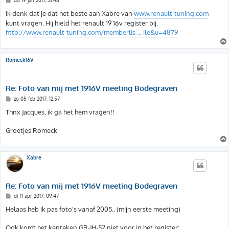
do 19 jan 2017, 21:48
e
r
Ik denk dat je dat het beste aan Xabre van
www.renault-tuning.com
i
kunt vragen. Hij hield het renault 19 16v register bij.
c
h
http://www.renault-tuning.com/memberlis ... ile&u=4879
t
Romeck16V
Re: Foto van mij met 1916V meeting Bodegraven
B
zo 05 feb 2017, 12:57
e
r
Thnx Jacques, ik ga het hem vragen!!
i
c
h
Groetjes Romeck
t
Xabre
Re: Foto van mij met 1916V meeting Bodegraven
B
di 11 apr 2017, 09:47
e
r
Helaas heb ik pas foto's vanaf 2005.. (mijn eerste meeting)
i
c
h
Ook komt het kenteken GR-JH-52 niet voor in het register: