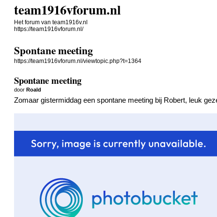
team1916vforum.nl
Het forum van team1916v.nl
https://team1916vforum.nl/
Spontane meeting
https://team1916vforum.nl/viewtopic.php?t=1364
Spontane meeting
door
Roald
Zomaar gistermiddag een spontane meeting bij Robert, leuk gezel