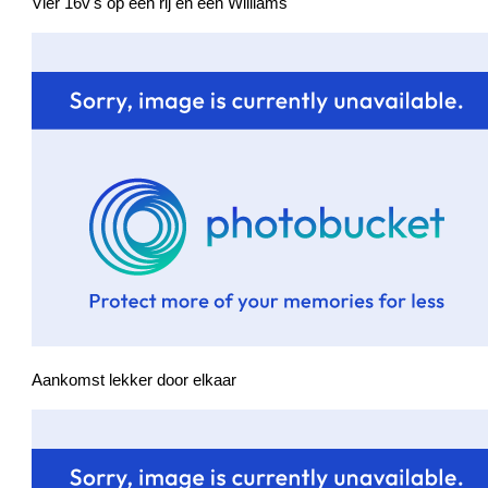
Vier 16v's op een rij en een Williams
Aankomst lekker door elkaar