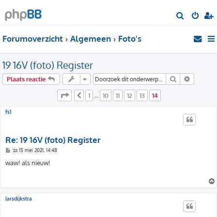
Z
o
Forumoverzicht
Algemeen
Foto's
e
k
19 16V (foto) Register
Zoek
Uitgebre
Plaats reactie
Pagina
14
van
14
1
10
11
12
13
14
Vorige
…
fs1
Re: 19 16V (foto) Register
B
za 15 mei 2021, 14:48
e
r
waw! als nieuw!
i
c
h
t
larsdijkstra