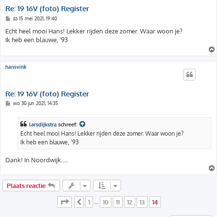
Re: 19 16V (foto) Register
B
za 15 mei 2021, 19:40
e
r
Echt heel mooi Hans! Lekker rijden deze zomer. Waar woon je?
i
Ik heb een blauwe, ‘93
c
h
t
hansvink
Re: 19 16V (foto) Register
B
wo 30 jun 2021, 14:35
e
r
i
larsdijkstra
schreef:
c
h
Echt heel mooi Hans! Lekker rijden deze zomer. Waar woon je?
t
Ik heb een blauwe, ‘93
Dank! In Noordwijk.....
Plaats reactie
Pagina
14
van
14
1
10
11
12
13
14
Vorige
…