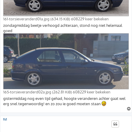
161-torsieveranderd01a.jpg (634.15 KiB) 608229 keer bekeken
zondagmiddag beetje verhoogd achteraan, stond nog niet helemaal
goed
165-torsieveranderd02a.jpg (262.81 KiB) 608229 keer bekeken
gistermiddag nog even tijd gehad, hoogte veranderen achter gaat wel
erg snel tegenwoordig! en zo zou ie goed moeten staan
fs1