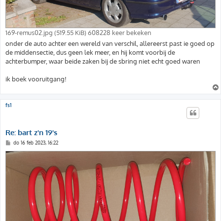
169-remus02.jpg (519.55 KiB) 608228 keer bekeken
onder de auto achter een wereld van verschil, allereerst past ie goed op
de middensectie, dus geen lek meer, en hij komt voorbij de
achterbumper, waar beide zaken bij de sbring niet echt goed waren
ik boek vooruitgang!
fs1
Re: bart z'n 19's
B
do 16 feb 2023, 16:22
e
r
i
c
h
t