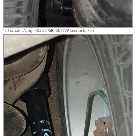
123-schok-LA.jpg (453.38 KiB) 607779 keer bekeken