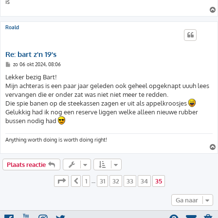
is
Roald
Re: bart z'n 19's
B
zo 06 okt 2024, 08:06
e
r
Lekker bezig Bart!
i
Mijn achteras is een paar jaar geleden ook geheel opgeknapt uuuh lees
c
h
vervangen die er onder zat was niet niet meer te redden.
t
Die spie banen op de steekassen zagen er uit als appelkroosjes
Gelukkig had ik nog een reserve liggen welke alleen nieuwe rubber
bussen nodig had
Anything worth doing is worth doing right!
Plaats reactie
Pagina
35
van
35
1
31
32
33
34
35
Vorige
…
Ga naar