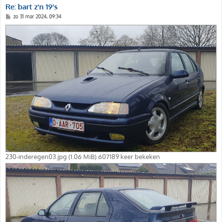
Re: bart z'n 19's
B
zo 31 mar 2024, 09:34
e
r
i
c
h
t
230-inderegen03.jpg (1.06 MiB) 607189 keer bekeken