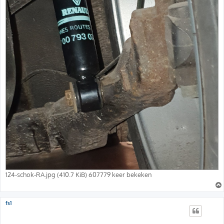
124-schok-RA.jpg (410.7 KiB) 607779 keer bekeken
fs1