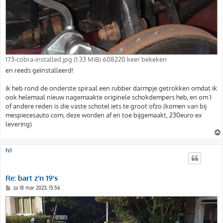
173-cobra-installed.jpg (1.33 MiB) 608220 keer bekeken
en reeds geïnstalleerd!
ik heb rond de onderste spiraal een rubber darmpje getrokken omdat ik
ook helemaal nieuw nagemaakte originele schokdempers heb, en om 1
of andere reden is die vaste schotel iets te groot ofzo (komen van bij
mespiecesauto.com, deze worden af en toe bijgemaakt, 230euro ex
levering)
fs1
Re: bart z'n 19's
B
za 18 mar 2023, 15:56
e
r
i
c
h