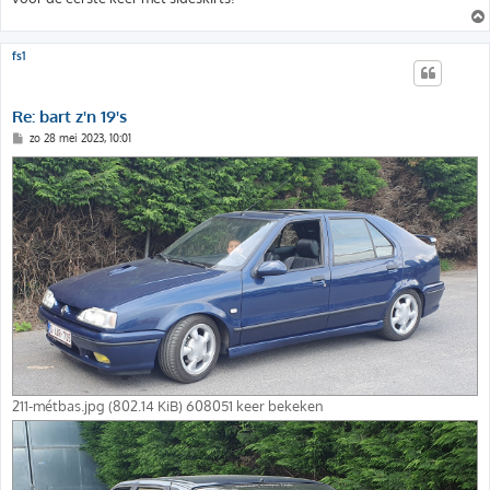
fs1
Re: bart z'n 19's
B
zo 28 mei 2023, 10:01
e
r
i
c
h
t
211-métbas.jpg (802.14 KiB) 608051 keer bekeken