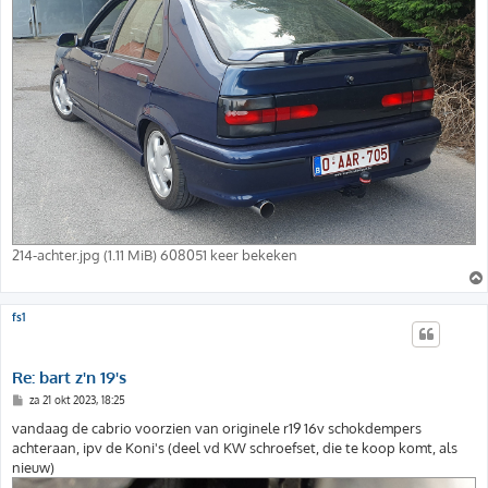
214-achter.jpg (1.11 MiB) 608051 keer bekeken
fs1
Re: bart z'n 19's
B
za 21 okt 2023, 18:25
e
r
vandaag de cabrio voorzien van originele r19 16v schokdempers
i
achteraan, ipv de Koni's (deel vd KW schroefset, die te koop komt, als
c
h
nieuw)
t