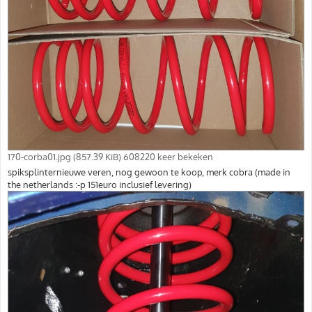
170-corba01.jpg (857.39 KiB) 608220 keer bekeken
spiksplinternieuwe veren, nog gewoon te koop, merk cobra (made in
the netherlands :-p 151euro inclusief levering)