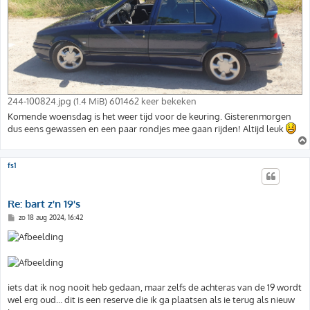
244-100824.jpg (1.4 MiB) 601462 keer bekeken
Komende woensdag is het weer tijd voor de keuring. Gisterenmorgen
dus eens gewassen en een paar rondjes mee gaan rijden! Altijd leuk
fs1
Re: bart z'n 19's
B
zo 18 aug 2024, 16:42
e
r
i
c
h
t
iets dat ik nog nooit heb gedaan, maar zelfs de achteras van de 19 wordt
wel erg oud... dit is een reserve die ik ga plaatsen als ie terug als nieuw