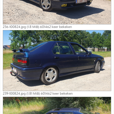
236-100824.jpg (1.8 MiB) 601462 keer bekeken
239-100824.jpg (1.81 MiB) 601462 keer bekeken