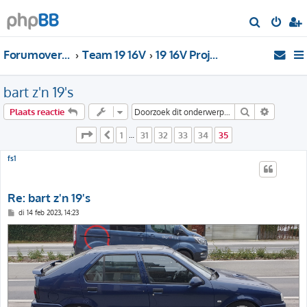
Z
o
Forumoverzicht
Team 19 16V
19 16V Projecten
e
k
bart z'n 19's
Zoek
Uitgebre
Plaats reactie
Pagina
35
van
35
1
31
32
33
34
35
Vorige
…
fs1
Re: bart z'n 19's
B
di 14 feb 2023, 14:23
e
r
i
c
h
t