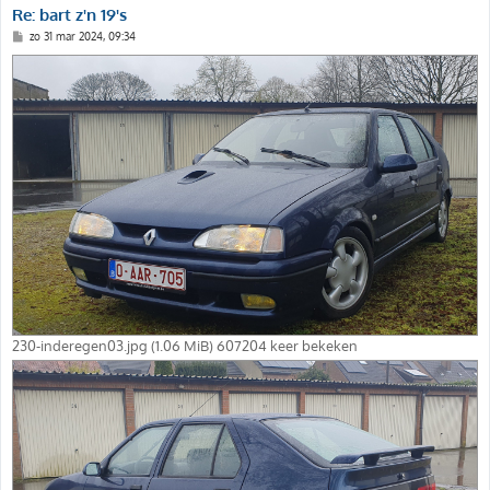
Re: bart z'n 19's
B
zo 31 mar 2024, 09:34
e
r
i
c
h
t
230-inderegen03.jpg (1.06 MiB) 607204 keer bekeken