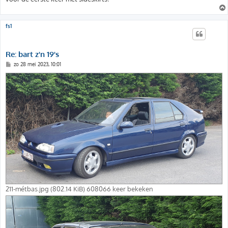
fs1
Re: bart z'n 19's
B
zo 28 mei 2023, 10:01
e
r
i
c
h
t
211-métbas.jpg (802.14 KiB) 608066 keer bekeken