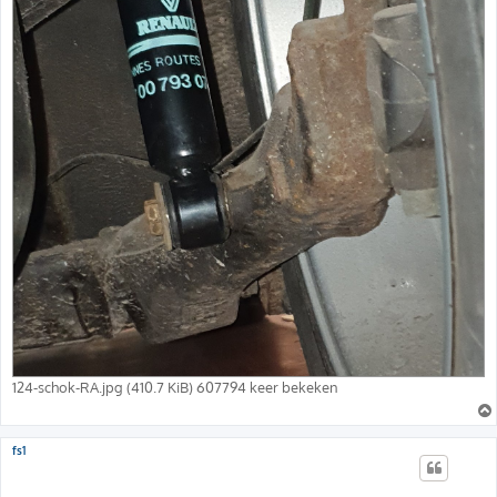
124-schok-RA.jpg (410.7 KiB) 607794 keer bekeken
fs1