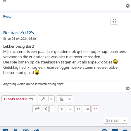
is
Roald
Re: bart z'n 19's
B
zo 06 okt 2024, 08:06
e
r
Lekker bezig Bart!
i
Mijn achteras is een paar jaar geleden ook geheel opgeknapt uuuh lees
c
h
vervangen die er onder zat was niet niet meer te redden.
t
Die spie banen op de steekassen zagen er uit als appelkroosjes
Gelukkig had ik nog een reserve liggen welke alleen nieuwe rubber
bussen nodig had
Anything worth doing is worth doing right!
Plaats reactie
Pagina
35
van
35
1
31
32
33
34
35
Vorige
…
Ga naar