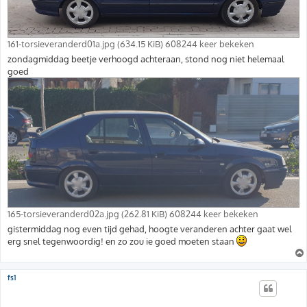
161-torsieveranderd01a.jpg (634.15 KiB) 608244 keer bekeken
zondagmiddag beetje verhoogd achteraan, stond nog niet helemaal
goed
165-torsieveranderd02a.jpg (262.81 KiB) 608244 keer bekeken
gistermiddag nog even tijd gehad, hoogte veranderen achter gaat wel
erg snel tegenwoordig! en zo zou ie goed moeten staan
fs1