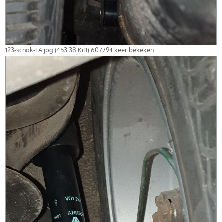
123-schok-LA.jpg (453.38 KiB) 607794 keer bekeken