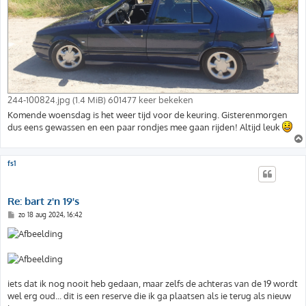
244-100824.jpg (1.4 MiB) 601477 keer bekeken
Komende woensdag is het weer tijd voor de keuring. Gisterenmorgen
dus eens gewassen en een paar rondjes mee gaan rijden! Altijd leuk
fs1
Re: bart z'n 19's
B
zo 18 aug 2024, 16:42
e
r
i
c
h
t
iets dat ik nog nooit heb gedaan, maar zelfs de achteras van de 19 wordt
wel erg oud... dit is een reserve die ik ga plaatsen als ie terug als nieuw