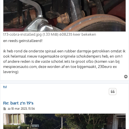
173-cobra-installed.jpg (1.33 MiB) 608235 keer bekeken
en reeds geïnstalleerd!
ik heb rond de onderste spiraal een rubber darmpje getrokken omdat ik
ook helemaal nieuw nagemaakte originele schokdempers heb, en om 1
of andere reden is die vaste schotel iets te groot ofzo (komen van bij
mespiecesauto.com, deze worden af en toe bijgemaakt, 230euro ex
levering)
fs1
Re: bart z'n 19's
B
za 18 mar 2023, 15:56
e
r
i
c
h