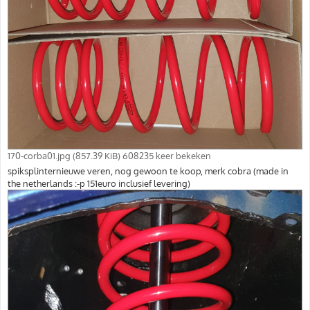
170-corba01.jpg (857.39 KiB) 608235 keer bekeken
spiksplinternieuwe veren, nog gewoon te koop, merk cobra (made in
the netherlands :-p 151euro inclusief levering)