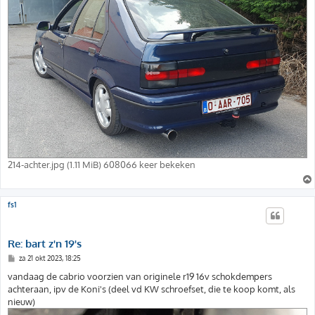
214-achter.jpg (1.11 MiB) 608066 keer bekeken
fs1
Re: bart z'n 19's
B
za 21 okt 2023, 18:25
e
r
vandaag de cabrio voorzien van originele r19 16v schokdempers
i
achteraan, ipv de Koni's (deel vd KW schroefset, die te koop komt, als
c
h
nieuw)
t