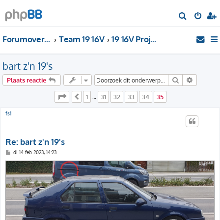
Z
o
Forumoverzicht
Team 19 16V
19 16V Projecten
e
k
bart z'n 19's
Zoek
Uitgebre
Plaats reactie
Pagina
35
van
35
1
31
32
33
34
35
Vorige
…
fs1
Re: bart z'n 19's
B
di 14 feb 2023, 14:23
e
r
i
c
h
t