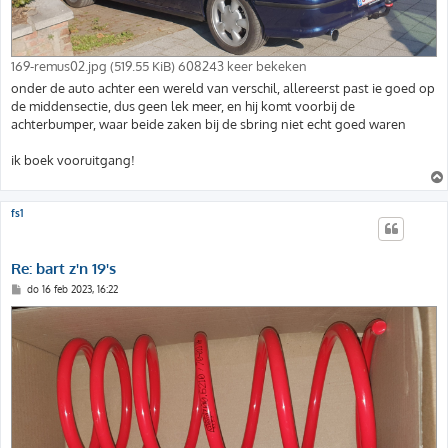
169-remus02.jpg (519.55 KiB) 608243 keer bekeken
onder de auto achter een wereld van verschil, allereerst past ie goed op
de middensectie, dus geen lek meer, en hij komt voorbij de
achterbumper, waar beide zaken bij de sbring niet echt goed waren
ik boek vooruitgang!
fs1
Re: bart z'n 19's
B
do 16 feb 2023, 16:22
e
r
i
c
h
t