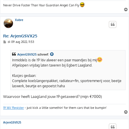
Never Drive Faster Than Your Guardian Angel Can Fly
Xabre
Re: ArjenGSVX25
B
di 09 aug 2022, 11:53
e
r
i
ArjenGSVX25
schreef:
c
h
Inmiddels is de 19 16v alweer een paar maandjes bij mij
t
Afgelopen vrijdag laten taxeren bij Egbert Laagland.
Klusjes gedaan:
Complete koelslangenpakket, radiateur+fin, sportremmerij voor, beetje
laswerk, beurtje en gepoetst haha
Waarvoor heeft Laagland jouw 19 getaxeerd? (mijn €7000)
19 16V Register
- just kick a little somethin' for them cars that be bumpin'
ArjenGSVX25