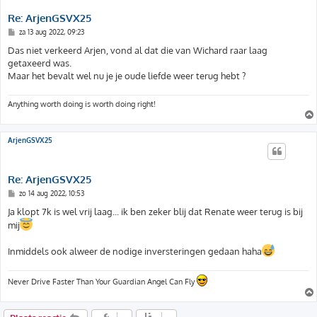
Re: ArjenGSVX25
B
za 13 aug 2022, 09:23
e
r
Das niet verkeerd Arjen, vond al dat die van Wichard raar laag
i
getaxeerd was.
c
h
Maar het bevalt wel nu je je oude liefde weer terug hebt ?
t
Anything worth doing is worth doing right!
ArjenGSVX25
Re: ArjenGSVX25
B
zo 14 aug 2022, 10:53
e
r
Ja klopt 7k is wel vrij laag... ik ben zeker blij dat Renate weer terug is bij
i
mij
c
h
t
Inmiddels ook alweer de nodige inversteringen gedaan haha
Never Drive Faster Than Your Guardian Angel Can Fly