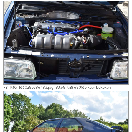
FB_IMG_1660285386483.jpg (93.68 KiB) 680165 keer bekeken