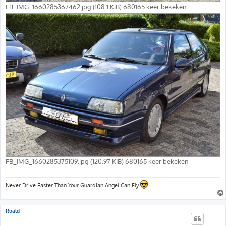
FB_IMG_1660285367462.jpg (108.1 KiB) 680165 keer bekeken
FB_IMG_1660285375109.jpg (120.97 KiB) 680165 keer bekeken
Never Drive Faster Than Your Guardian Angel Can Fly
Roald