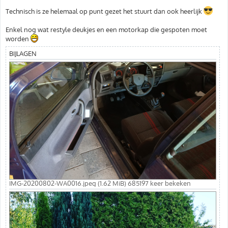
Technisch is ze helemaal op punt gezet het stuurt dan ook heerlijk
Enkel nog wat restyle deukjes en een motorkap die gespoten moet
worden
BIJLAGEN
IMG-20200802-WA0016.jpeg (1.62 MiB) 685197 keer bekeken