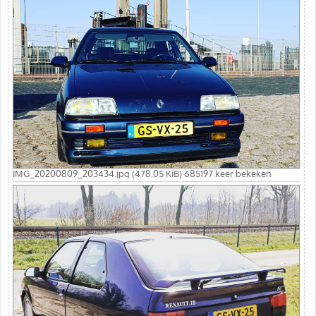
IMG_20200809_203434.jpg (478.05 KiB) 685197 keer bekeken