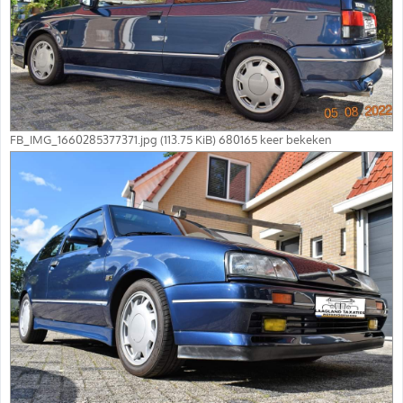
FB_IMG_1660285377371.jpg (113.75 KiB) 680165 keer bekeken