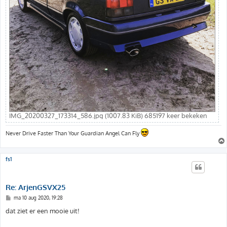
IMG_20200327_173314_586.jpg (1007.83 KiB) 685197 keer bekeken
Never Drive Faster Than Your Guardian Angel Can Fly
fs1
Re: ArjenGSVX25
B
ma 10 aug 2020, 19:28
e
r
dat ziet er een mooie uit!
i
c