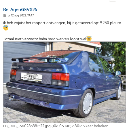
Re: ArjenGSVX25
B
vr 12 aug 2022, 19:47
e
r
Ik heb zojuist het rapport ontvangen, hij is getaxeerd op: 9.750 pleuro
i
c
h
t
Totaal niet verwacht haha hard werken loont wel
FB_IMG_1660285381522.jpg (106.06 KiB) 680165 keer bekeken