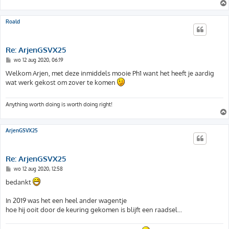
h
t
Roald
Re: ArjenGSVX25
B
wo 12 aug 2020, 06:19
e
r
Welkom Arjen, met deze inmiddels mooie Ph1 want het heeft je aardig
i
wat werk gekost om zover te komen
c
h
t
Anything worth doing is worth doing right!
ArjenGSVX25
Re: ArjenGSVX25
B
wo 12 aug 2020, 12:58
e
r
bedankt
i
c
h
In 2019 was het een heel ander wagentje
t
hoe hij ooit door de keuring gekomen is blijft een raadsel...