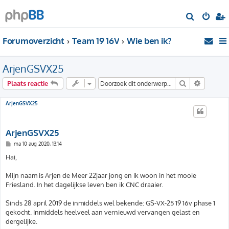
Z
o
Forumoverzicht
Team 19 16V
Wie ben ik?
e
k
ArjenGSVX25
Zoek
Uitgebre
Plaats reactie
ArjenGSVX25
ArjenGSVX25
B
ma 10 aug 2020, 13:14
e
r
Hai,
i
c
h
Mijn naam is Arjen de Meer 22jaar jong en ik woon in het mooie
t
Friesland. In het dagelijkse leven ben ik CNC draaier.
Sinds 28 april 2019 de inmiddels wel bekende: GS-VX-25 19 16v phase 1
gekocht. Inmiddels heelveel aan vernieuwd vervangen gelast en
dergelijke.