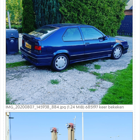
IMG_20200807_145938_884.jpg (1.24 MiB) 685197 keer bekeken