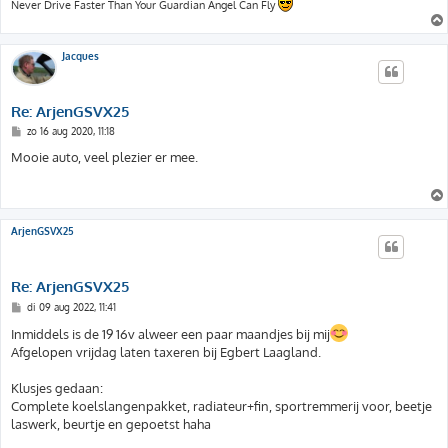
Never Drive Faster Than Your Guardian Angel Can Fly
Jacques
Re: ArjenGSVX25
B
zo 16 aug 2020, 11:18
e
r
Mooie auto, veel plezier er mee.
i
c
h
t
ArjenGSVX25
Re: ArjenGSVX25
B
di 09 aug 2022, 11:41
e
r
Inmiddels is de 19 16v alweer een paar maandjes bij mij
i
Afgelopen vrijdag laten taxeren bij Egbert Laagland.
c
h
t
Klusjes gedaan:
Complete koelslangenpakket, radiateur+fin, sportremmerij voor, beetje
laswerk, beurtje en gepoetst haha