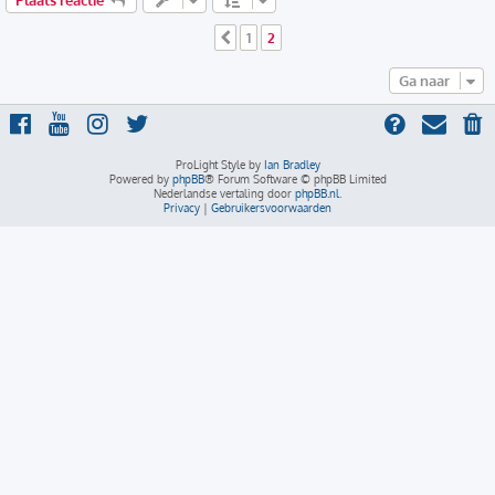
1
2
Vorige
Ga naar
ProLight Style by
Ian Bradley
Powered by
phpBB
® Forum Software © phpBB Limited
Nederlandse vertaling door
phpBB.nl
.
Privacy
|
Gebruikersvoorwaarden