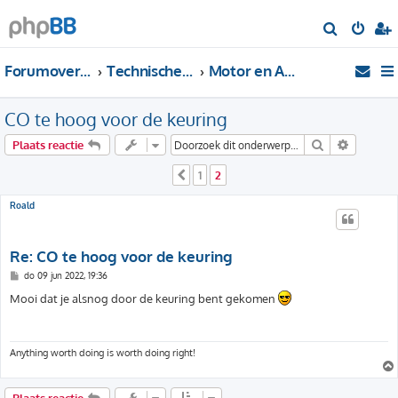
Z
o
Forumoverzicht
Technische Forums
Motor en Aandrijving
e
k
CO te hoog voor de keuring
Zoek
Uitgebre
Plaats reactie
1
2
Vorige
Roald
Re: CO te hoog voor de keuring
B
do 09 jun 2022, 19:36
e
r
Mooi dat je alsnog door de keuring bent gekomen
i
c
h
t
Anything worth doing is worth doing right!
Plaats reactie