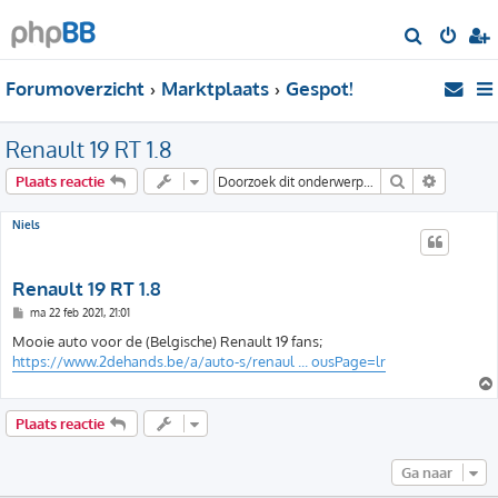
Z
o
Forumoverzicht
Marktplaats
Gespot!
e
k
Renault 19 RT 1.8
Zoek
Uitgebre
Plaats reactie
Niels
Renault 19 RT 1.8
B
ma 22 feb 2021, 21:01
e
r
Mooie auto voor de (Belgische) Renault 19 fans;
i
https://www.2dehands.be/a/auto-s/renaul ... ousPage=lr
c
h
t
Plaats reactie
Ga naar