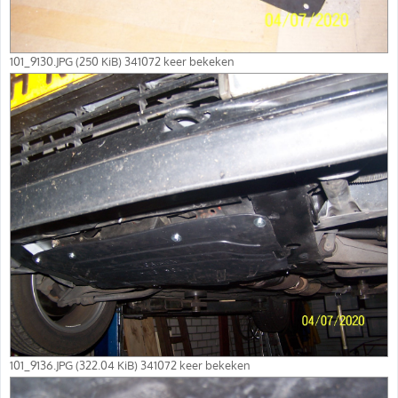
101_9130.JPG (250 KiB) 341072 keer bekeken
101_9136.JPG (322.04 KiB) 341072 keer bekeken