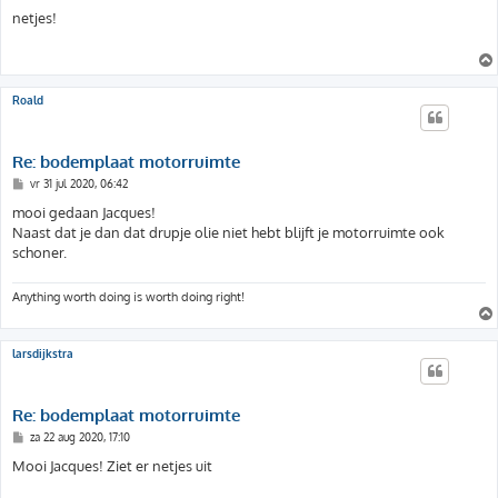
e
r
netjes!
i
c
h
t
Roald
Re: bodemplaat motorruimte
B
vr 31 jul 2020, 06:42
e
r
mooi gedaan Jacques!
i
Naast dat je dan dat drupje olie niet hebt blijft je motorruimte ook
c
h
schoner.
t
Anything worth doing is worth doing right!
larsdijkstra
Re: bodemplaat motorruimte
B
za 22 aug 2020, 17:10
e
r
Mooi Jacques! Ziet er netjes uit
i
c