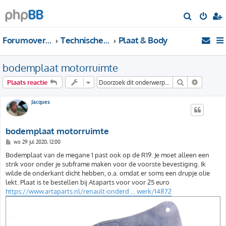
Z
o
Forumoverzicht
Technische Forums
Plaat & Body
e
k
bodemplaat motorruimte
Zoek
Uitgebre
Plaats reactie
Jacques
bodemplaat motorruimte
B
wo 29 jul 2020, 12:00
e
r
Bodemplaat van de megane 1 past ook op de R19. Je moet alleen een
i
strik voor onder je subframe maken voor de voorste bevestiging. Ik
c
h
wilde de onderkant dicht hebben, o.a. omdat er soms een drupje olie
t
lekt. Plaat is te bestellen bij Ataparts voor voor 25 euro
https://www.artaparts.nl/renault-onderd ... werk/14872