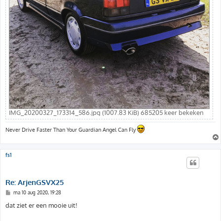
IMG_20200327_173314_586.jpg (1007.83 KiB) 685205 keer bekeken
Never Drive Faster Than Your Guardian Angel Can Fly
fs1
Re: ArjenGSVX25
B
ma 10 aug 2020, 19:28
e
r
dat ziet er een mooie uit!
i
c