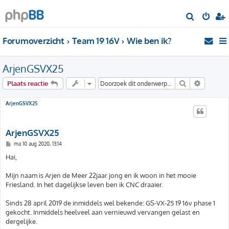
Z
o
Forumoverzicht
Team 19 16V
Wie ben ik?
e
k
ArjenGSVX25
Zoek
Uitgebre
Plaats reactie
ArjenGSVX25
ArjenGSVX25
B
ma 10 aug 2020, 13:14
e
r
Hai,
i
c
h
Mijn naam is Arjen de Meer 22jaar jong en ik woon in het mooie
t
Friesland. In het dagelijkse leven ben ik CNC draaier.
Sinds 28 april 2019 de inmiddels wel bekende: GS-VX-25 19 16v phase 1
gekocht. Inmiddels heelveel aan vernieuwd vervangen gelast en
dergelijke.