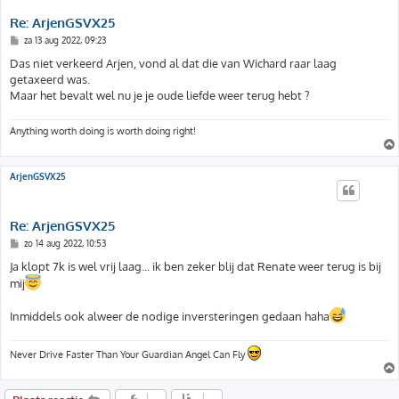
Re: ArjenGSVX25
B
za 13 aug 2022, 09:23
e
r
Das niet verkeerd Arjen, vond al dat die van Wichard raar laag
i
getaxeerd was.
c
h
Maar het bevalt wel nu je je oude liefde weer terug hebt ?
t
Anything worth doing is worth doing right!
ArjenGSVX25
Re: ArjenGSVX25
B
zo 14 aug 2022, 10:53
e
r
Ja klopt 7k is wel vrij laag... ik ben zeker blij dat Renate weer terug is bij
i
mij
c
h
t
Inmiddels ook alweer de nodige inversteringen gedaan haha
Never Drive Faster Than Your Guardian Angel Can Fly