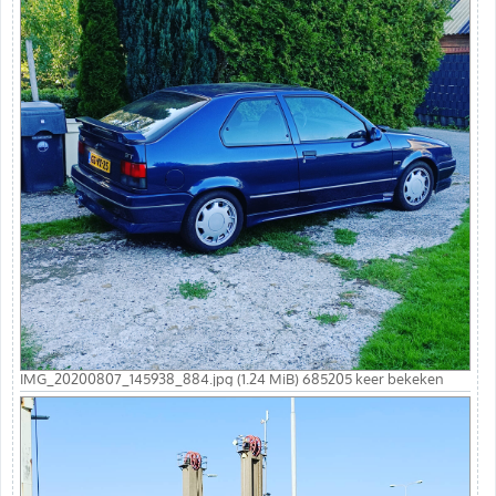
IMG_20200807_145938_884.jpg (1.24 MiB) 685205 keer bekeken