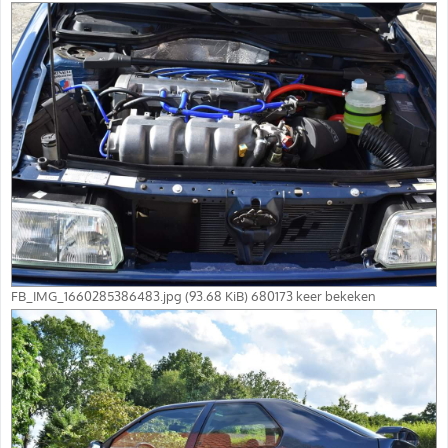
FB_IMG_1660285386483.jpg (93.68 KiB) 680173 keer bekeken