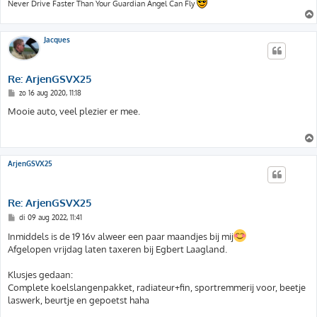
Never Drive Faster Than Your Guardian Angel Can Fly
Jacques
Re: ArjenGSVX25
B
zo 16 aug 2020, 11:18
e
r
Mooie auto, veel plezier er mee.
i
c
h
t
ArjenGSVX25
Re: ArjenGSVX25
B
di 09 aug 2022, 11:41
e
r
Inmiddels is de 19 16v alweer een paar maandjes bij mij
i
Afgelopen vrijdag laten taxeren bij Egbert Laagland.
c
h
t
Klusjes gedaan:
Complete koelslangenpakket, radiateur+fin, sportremmerij voor, beetje
laswerk, beurtje en gepoetst haha