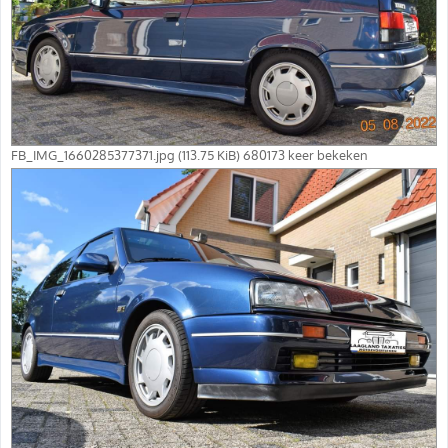
FB_IMG_1660285377371.jpg (113.75 KiB) 680173 keer bekeken