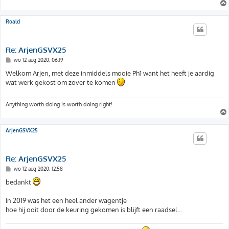
h
t
Roald
Re: ArjenGSVX25
B
wo 12 aug 2020, 06:19
e
r
Welkom Arjen, met deze inmiddels mooie Ph1 want het heeft je aardig
i
wat werk gekost om zover te komen
c
h
t
Anything worth doing is worth doing right!
ArjenGSVX25
Re: ArjenGSVX25
B
wo 12 aug 2020, 12:58
e
r
bedankt
i
c
h
In 2019 was het een heel ander wagentje
t
hoe hij ooit door de keuring gekomen is blijft een raadsel...