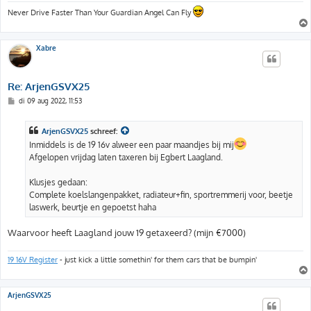
Never Drive Faster Than Your Guardian Angel Can Fly
Xabre
Re: ArjenGSVX25
B
di 09 aug 2022, 11:53
e
r
i
ArjenGSVX25
schreef:
c
h
Inmiddels is de 19 16v alweer een paar maandjes bij mij
t
Afgelopen vrijdag laten taxeren bij Egbert Laagland.
Klusjes gedaan:
Complete koelslangenpakket, radiateur+fin, sportremmerij voor, beetje
laswerk, beurtje en gepoetst haha
Waarvoor heeft Laagland jouw 19 getaxeerd? (mijn €7000)
19 16V Register
- just kick a little somethin' for them cars that be bumpin'
ArjenGSVX25