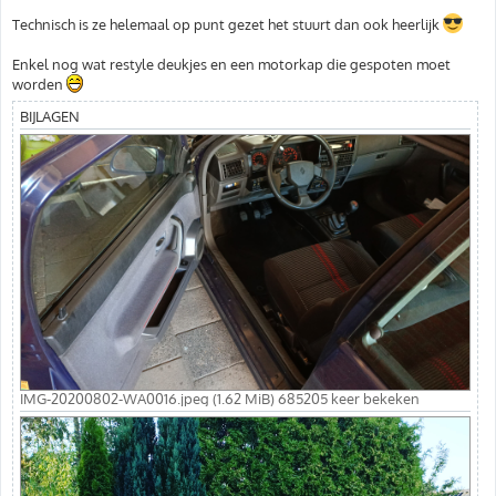
Technisch is ze helemaal op punt gezet het stuurt dan ook heerlijk
Enkel nog wat restyle deukjes en een motorkap die gespoten moet
worden
BIJLAGEN
IMG-20200802-WA0016.jpeg (1.62 MiB) 685205 keer bekeken