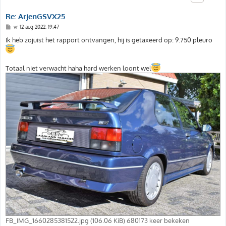
Re: ArjenGSVX25
B
vr 12 aug 2022, 19:47
e
r
Ik heb zojuist het rapport ontvangen, hij is getaxeerd op: 9.750 pleuro
i
c
h
t
Totaal niet verwacht haha hard werken loont wel
FB_IMG_1660285381522.jpg (106.06 KiB) 680173 keer bekeken