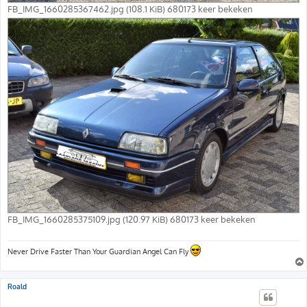
FB_IMG_1660285367462.jpg (108.1 KiB) 680173 keer bekeken
FB_IMG_1660285375109.jpg (120.97 KiB) 680173 keer bekeken
Never Drive Faster Than Your Guardian Angel Can Fly
Roald