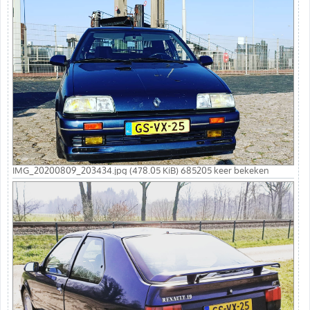
IMG_20200809_203434.jpg (478.05 KiB) 685205 keer bekeken