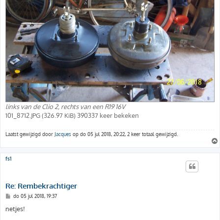
links van de Clio 2, rechts van een R19 16V
101_8712.JPG (326.97 KiB) 390337 keer bekeken
Laatst gewijzigd door
Jacques
op do 05 jul 2018, 20:22, 2 keer totaal gewijzigd.
fs1
Re: Rembekrachtiger
B
do 05 jul 2018, 19:37
e
r
netjes!
i
c