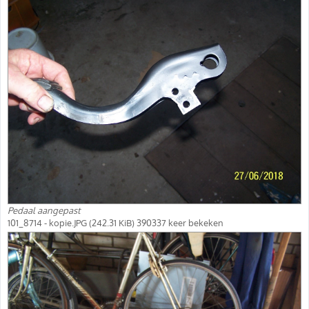
Pedaal aangepast
101_8714 - kopie.JPG (242.31 KiB) 390337 keer bekeken