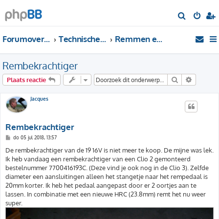
Z
o
Forumoverzicht
Technische Forums
Remmen en ABS
e
k
Rembekrachtiger
Zoek
Uitgebre
Plaats reactie
Jacques
Rembekrachtiger
B
do 05 jul 2018, 13:57
e
r
De rembekrachtiger van de 19 16V is niet meer te koop. De mijne was lek.
i
Ik heb vandaag een rembekrachtiger van een Clio 2 gemonteerd
c
h
bestelnummer 7700416193C. (Deze vind je ook nog in de Clio 3). Zelfde
t
diameter een aansluitingen alleen het stangetje naar het rempedaal is
20mm korter. Ik heb het pedaal aangepast door er 2 oortjes aan te
lassen. In combinatie met een nieuwe HRC (23.8mm) remt het nu weer
super.