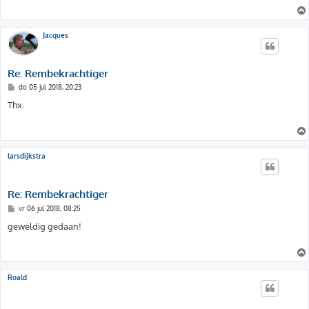
h
t
Jacques
Re: Rembekrachtiger
B
do 05 jul 2018, 20:23
e
r
Thx.
i
c
h
t
larsdijkstra
Re: Rembekrachtiger
B
vr 06 jul 2018, 08:25
e
r
geweldig gedaan!
i
c
h
t
Roald