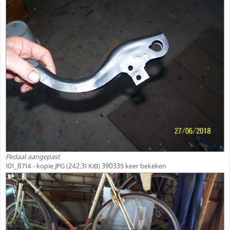
Pedaal aangepast
101_8714 - kopie.JPG (242.31 KiB) 390335 keer bekeken