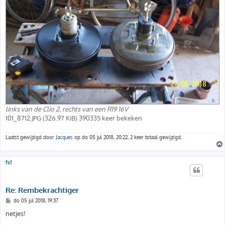
links van de Clio 2, rechts van een R19 16V
101_8712.JPG (326.97 KiB) 390335 keer bekeken
Laatst gewijzigd door
Jacques
op do 05 jul 2018, 20:22, 2 keer totaal gewijzigd.
fs1
Re: Rembekrachtiger
B
do 05 jul 2018, 19:37
e
r
netjes!
i
c