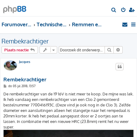
Z
o
Forumoverzicht
Technische Forums
Remmen en ABS
e
k
Rembekrachtiger
Zoek
Uitgebre
Plaats reactie
Jacques
Rembekrachtiger
B
do 05 jul 2018, 13:57
e
r
De rembekrachtiger van de 19 16V is niet meer te koop. De mijne was lek.
i
Ik heb vandaag een rembekrachtiger van een Clio 2 gemonteerd
c
h
bestelnummer 7700416193C. (Deze vind je ook nog in de Clio 3). Zelfde
t
diameter een aansluitingen alleen het stangetje naar het rempedaal is
20mm korter. Ik heb het pedaal aangepast door er 2 oortjes aan te
lassen. In combinatie met een nieuwe HRC (23.8mm) remt het nu weer
super.