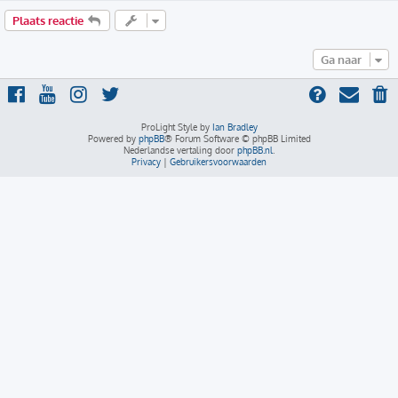
Plaats reactie
Ga naar
ProLight Style by
Ian Bradley
Powered by
phpBB
® Forum Software © phpBB Limited
Nederlandse vertaling door
phpBB.nl
.
Privacy
|
Gebruikersvoorwaarden