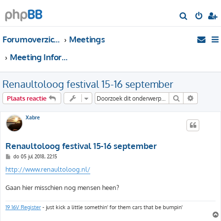
Z
o
Forumoverzicht
Meetings
e
k
Meeting Informatie
Renaultoloog festival 15-16 september
Zoek
Uitgebre
Plaats reactie
Xabre
Renaultoloog festival 15-16 september
B
do 05 jul 2018, 22:15
e
r
http://www.renaultoloog.nl/
i
c
h
Gaan hier misschien nog mensen heen?
t
19 16V Register
- just kick a little somethin' for them cars that be bumpin'