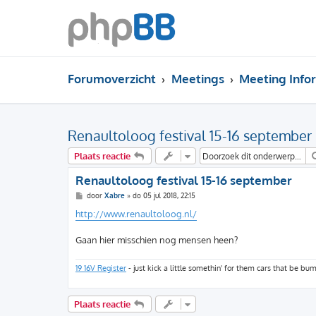
Forumoverzicht
Meetings
Meeting Info
Renaultoloog festival 15-16 september
Plaats reactie
Renaultoloog festival 15-16 september
B
door
Xabre
»
do 05 jul 2018, 22:15
e
r
http://www.renaultoloog.nl/
i
c
h
Gaan hier misschien nog mensen heen?
t
19 16V Register
- just kick a little somethin' for them cars that be bum
Plaats reactie