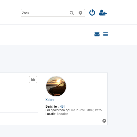
Zoek
Uitgebreid zoeken
Xabre
Berichten:
461
Lid geworden op:
ma 25 mei 2009, 19:35
Locatie:
Leusden
O
m
h
o