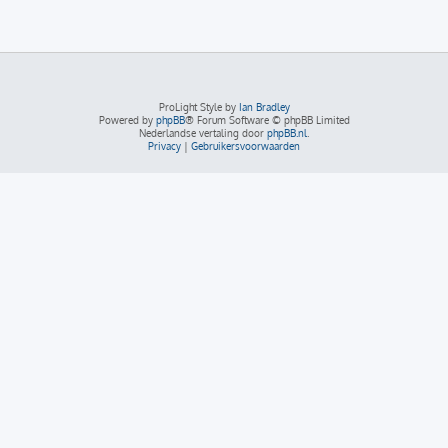
ProLight Style by
Ian Bradley
Powered by
phpBB
® Forum Software © phpBB Limited
Nederlandse vertaling door
phpBB.nl
.
Privacy
|
Gebruikersvoorwaarden