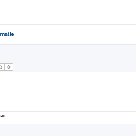
rmatie
Zoek
Uitgebreid zoeken
pin'