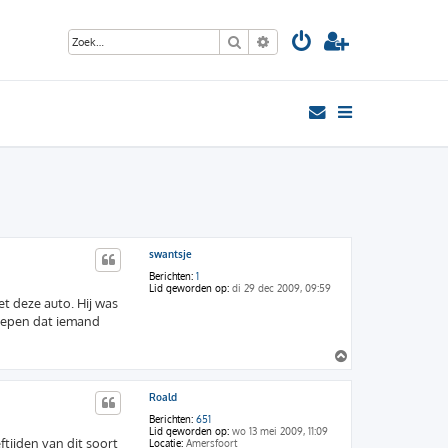
Zoek
Uitgebreid zoeken
swantsje
Berichten:
1
Lid geworden op:
di 29 dec 2009, 09:59
et deze auto. Hij was
grepen dat iemand
O
m
h
Roald
o
o
Berichten:
651
g
Lid geworden op:
wo 13 mei 2009, 11:09
ftijden van dit soort
Locatie:
Amersfoort