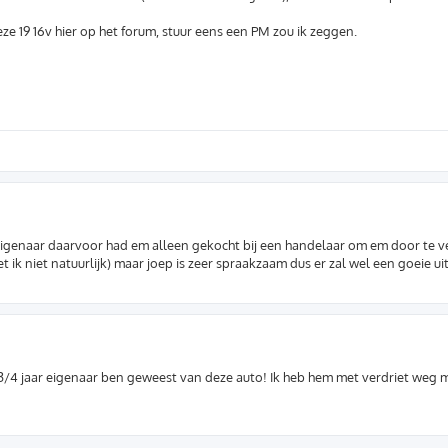
ze 19 16v hier op het forum, stuur eens een PM zou ik zeggen.
e eigenaar daarvoor had em alleen gekocht bij een handelaar om em door te 
t ik niet natuurlijk) maar joep is zeer spraakzaam dus er zal wel een goeie uit
r 3/4 jaar eigenaar ben geweest van deze auto! Ik heb hem met verdriet weg