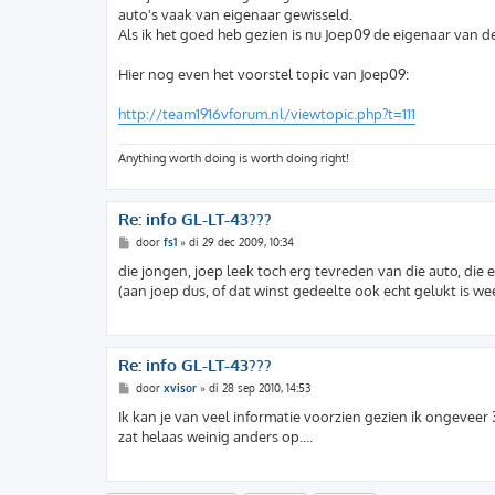
i
auto's vaak van eigenaar gewisseld.
c
h
Als ik het goed heb gezien is nu Joep09 de eigenaar van de
t
Hier nog even het voorstel topic van Joep09:
http://team1916vforum.nl/viewtopic.php?t=111
Anything worth doing is worth doing right!
Re: info GL-LT-43???
B
door
fs1
»
di 29 dec 2009, 10:34
e
r
die jongen, joep leek toch erg tevreden van die auto, di
i
(aan joep dus, of dat winst gedeelte ook echt gelukt is wee
c
h
t
Re: info GL-LT-43???
B
door
xvisor
»
di 28 sep 2010, 14:53
e
r
Ik kan je van veel informatie voorzien gezien ik ongevee
i
zat helaas weinig anders op....
c
h
t