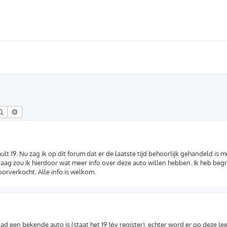
Zoek
Uitgebreid zoeken
 19. Nu zag ik op dit forum dat er de laatste tijd behoorlijk gehandeld is m
aag zou ik hierdoor wat meer info over deze auto willen hebben. Ik heb be
doorverkocht. Alle info is welkom.
d een bekende auto is (staat het 19 16v register), echter word er op deze lee