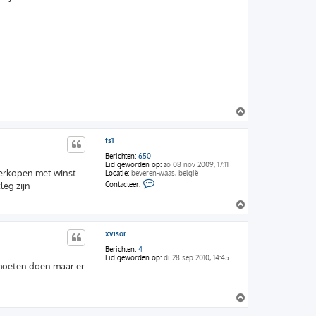
O
m
h
fs1
o
o
Berichten:
650
g
Lid geworden op:
zo 08 nov 2009, 17:11
verkopen met winst
Locatie:
beveren-waas, belgië
C
leg zijn
Contacteer:
o
n
O
t
m
a
c
h
t
xvisor
o
e
o
e
Berichten:
4
g
r
Lid geworden op:
di 28 sep 2010, 14:45
 moeten doen maar er
f
s
1
O
m