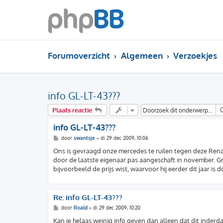
Forumoverzicht
Algemeen
Verzoekjes
info GL-LT-43???
Plaats reactie
info GL-LT-43???
B
door
swantsje
»
di 29 dec 2009, 10:06
e
r
Ons is gevraagd onze mercedes te ruilen tegen deze Renault
i
door de laatste eigenaar pas aangeschaft in november. Gr
c
h
bijvoorbeeld de prijs wist, waarvoor hij eerder dit jaar is 
t
Re: info GL-LT-43???
B
door
Roald
»
di 29 dec 2009, 10:20
e
r
Kan je helaas weinig info geven dan alleen dat dit inderdaa