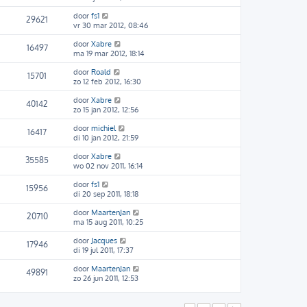
door
fs1
29621
vr 30 mar 2012, 08:46
door
Xabre
16497
ma 19 mar 2012, 18:14
door
Roald
15701
zo 12 feb 2012, 16:30
door
Xabre
40142
zo 15 jan 2012, 12:56
door
michiel
16417
di 10 jan 2012, 21:59
door
Xabre
35585
wo 02 nov 2011, 16:14
door
fs1
15956
di 20 sep 2011, 18:18
door
MaartenJan
20710
ma 15 aug 2011, 10:25
door
Jacques
17946
di 19 jul 2011, 17:37
door
MaartenJan
49891
zo 26 jun 2011, 12:53