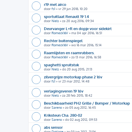
r19 met airco
door
fs1
»
vr 29 jun 2018, 10:20
sportuitlaat Renault 19 1.4
door
Niels
»
za 20 aug 2016, 09:34
Deurvanger L+R en dopje voor sidekirt
door
Romeck16V
»
ma 04 apr 2016, 16:51
Rechter buitenspiegel
door
Romeck16V
»
wo 16 mar 2016, 15:14
Raamlijsten en raamrubbers.
door
Romeck16V
»
zo 13 mar 2016, 16:58
spaghetti spruitstuk
door
Niels
»
do 20 aug 2015, 21:13
zilvergrijze motorkap phase 2 16v
door
fs1
»
vr 23 mar 2012, 14:48
verlagingsveren 19 16v
door
Niels
»
za 28 feb 2015, 18:42
Beschikbaarheid PH2 Grille / Bumper / Motorkap
door
Sareno
»
zo 05 aug 2012, 16:45
Kriksteun Cha. 280-02
door
Sareno
»
do 02 aug 2012, 09:53
abs sensor
door
Dakloze
»
zo 03 jun 2012, 21:56