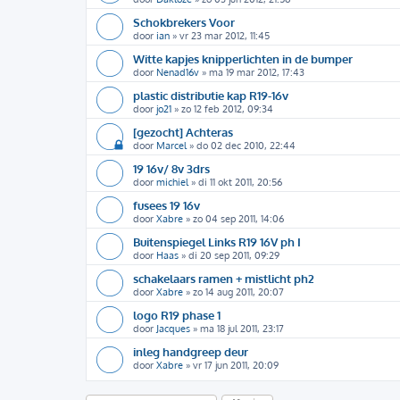
Schokbrekers Voor
door
ian
»
vr 23 mar 2012, 11:45
Witte kapjes knipperlichten in de bumper
door
Nenad16v
»
ma 19 mar 2012, 17:43
plastic distributie kap R19-16v
door
jo21
»
zo 12 feb 2012, 09:34
[gezocht] Achteras
door
Marcel
»
do 02 dec 2010, 22:44
19 16v/ 8v 3drs
door
michiel
»
di 11 okt 2011, 20:56
fusees 19 16v
door
Xabre
»
zo 04 sep 2011, 14:06
Buitenspiegel Links R19 16V ph I
door
Haas
»
di 20 sep 2011, 09:29
schakelaars ramen + mistlicht ph2
door
Xabre
»
zo 14 aug 2011, 20:07
logo R19 phase 1
door
Jacques
»
ma 18 jul 2011, 23:17
inleg handgreep deur
door
Xabre
»
vr 17 jun 2011, 20:09