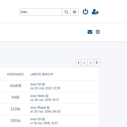
Zoek
Uitgebreid zoeken
1
2
3
Volgende
WEERGAVES
LAATSTE BERICHT
door
fs1
456838
za 20 mar 2021, 12:59
door
Niels
19481
za 30 nov 2019, 10:17
door
Roald
22286
di 20 nov 2018, 06:02
door
fs1
20556
vr 16 nov 2018, 13:41