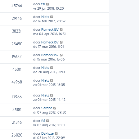
door
fs1
25766
vr 29 jun 2018, 10:20
door
Niels
29146
do 16 feb 2017, 20:52
door
Romeck16V
38231
ma 04 apr 2016, 16:51
door
Romeck16V
25490
do 17 mar 2016, 11:01
door
Romeck16V
19622
di 15 mar 2016, 15:06
door
Niels
45011
do 20 aug 2015, 21:13
door
Niels
47968
zo 01 mar 2015, 16:35
door
Niels
17966
zo 01 mar 2015, 14:42
door
Sareno
25181
di 07 aug 2012, 09:50
door
fs1
21346
vr 03 aug 2012, 10:01
door
Dakloze
25020
di 05 jun 2012, 22:09