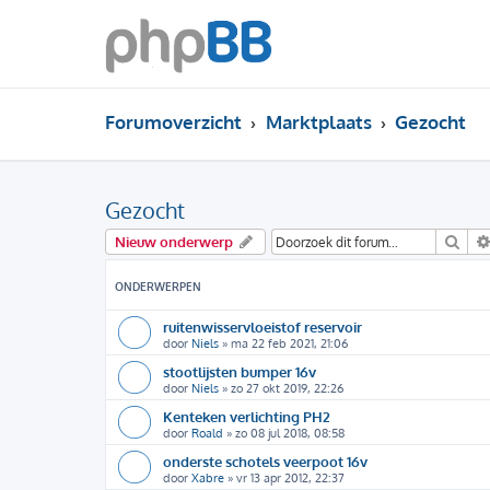
Forumoverzicht
Marktplaats
Gezocht
Gezocht
Zoe
Nieuw onderwerp
ONDERWERPEN
ruitenwisservloeistof reservoir
door
Niels
»
ma 22 feb 2021, 21:06
stootlijsten bumper 16v
door
Niels
»
zo 27 okt 2019, 22:26
Kenteken verlichting PH2
door
Roald
»
zo 08 jul 2018, 08:58
onderste schotels veerpoot 16v
door
Xabre
»
vr 13 apr 2012, 22:37