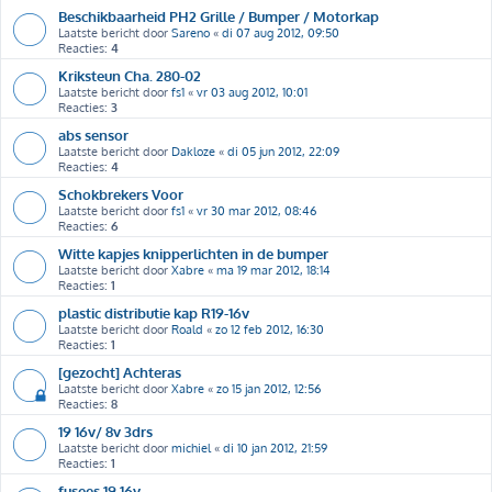
Beschikbaarheid PH2 Grille / Bumper / Motorkap
Laatste bericht door
Sareno
«
di 07 aug 2012, 09:50
Reacties:
4
Kriksteun Cha. 280-02
Laatste bericht door
fs1
«
vr 03 aug 2012, 10:01
Reacties:
3
abs sensor
Laatste bericht door
Dakloze
«
di 05 jun 2012, 22:09
Reacties:
4
Schokbrekers Voor
Laatste bericht door
fs1
«
vr 30 mar 2012, 08:46
Reacties:
6
Witte kapjes knipperlichten in de bumper
Laatste bericht door
Xabre
«
ma 19 mar 2012, 18:14
Reacties:
1
plastic distributie kap R19-16v
Laatste bericht door
Roald
«
zo 12 feb 2012, 16:30
Reacties:
1
[gezocht] Achteras
Laatste bericht door
Xabre
«
zo 15 jan 2012, 12:56
Reacties:
8
19 16v/ 8v 3drs
Laatste bericht door
michiel
«
di 10 jan 2012, 21:59
Reacties:
1
fusees 19 16v