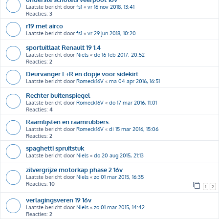
Laatste bericht door
fs1
«
vr 16 nov 2018, 13:41
Reacties:
3
r19 met airco
Laatste bericht door
fs1
«
vr 29 jun 2018, 10:20
sportuitlaat Renault 19 1.4
Laatste bericht door
Niels
«
do 16 feb 2017, 20:52
Reacties:
2
Deurvanger L+R en dopje voor sidekirt
Laatste bericht door
Romeck16V
«
ma 04 apr 2016, 16:51
Rechter buitenspiegel
Laatste bericht door
Romeck16V
«
do 17 mar 2016, 11:01
Reacties:
4
Raamlijsten en raamrubbers.
Laatste bericht door
Romeck16V
«
di 15 mar 2016, 15:06
Reacties:
2
spaghetti spruitstuk
Laatste bericht door
Niels
«
do 20 aug 2015, 21:13
zilvergrijze motorkap phase 2 16v
Laatste bericht door
Niels
«
zo 01 mar 2015, 16:35
Reacties:
10
1
2
verlagingsveren 19 16v
Laatste bericht door
Niels
«
zo 01 mar 2015, 14:42
Reacties:
2