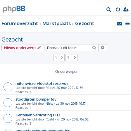
Z
o
Forumoverzicht
Marktplaats
Gezocht
e
k
Gezocht
Zoek
Uitgebreid zo
Nieuw onderwerp
1
2
3
Volgende
Onderwerpen
ruitenwisservloeistof reservoir
Laatste bericht door
fs1
«
za 20 mar 2021, 12:59
Reacties:
5
stootlijsten bumper 16v
Laatste bericht door
Niels
«
za 30 nov 2019, 10:17
Reacties:
1
Kenteken verlichting PH2
Laatste bericht door
Roald
«
di 20 nov 2018, 06:02
Reacties:
3
onderste schotels veerpoot 16v