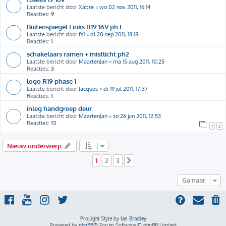
Laatste bericht door
Xabre
«
wo 02 nov 2011, 16:14
Reacties:
9
Buitenspiegel Links R19 16V ph I
Laatste bericht door
fs1
«
di 20 sep 2011, 18:18
Reacties:
1
schakelaars ramen + mistlicht ph2
Laatste bericht door
MaartenJan
«
ma 15 aug 2011, 10:25
Reacties:
3
logo R19 phase 1
Laatste bericht door
Jacques
«
di 19 jul 2011, 17:37
Reacties:
1
inleg handgreep deur
Laatste bericht door
MaartenJan
«
zo 26 jun 2011, 12:53
Reacties:
13
1
2
Nieuw onderwerp
1
2
3
Volgende
Ga naar
ProLight Style by
Ian Bradley
Powered by
phpBB
® Forum Software © phpBB Limited