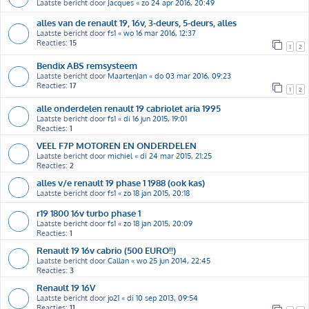
Laatste bericht door
Jacques
«
zo 24 apr 2016, 20:49
alles van de renault 19, 16v, 3-deurs, 5-deurs, alles
Laatste bericht door
fs1
«
wo 16 mar 2016, 12:37
Reacties:
15
1
2
Bendix ABS remsysteem
Laatste bericht door
MaartenJan
«
do 03 mar 2016, 09:23
Reacties:
17
1
2
alle onderdelen renault 19 cabriolet aria 1995
Laatste bericht door
fs1
«
di 16 jun 2015, 19:01
Reacties:
1
VEEL F7P MOTOREN EN ONDERDELEN
Laatste bericht door
michiel
«
di 24 mar 2015, 21:25
Reacties:
2
alles v/e renault 19 phase 1 1988 (ook kas)
Laatste bericht door
fs1
«
zo 18 jan 2015, 20:18
r19 1800 16v turbo phase 1
Laatste bericht door
fs1
«
zo 18 jan 2015, 20:09
Reacties:
1
Renault 19 16v cabrio (500 EURO!!)
Laatste bericht door
Callan
«
wo 25 jun 2014, 22:45
Reacties:
3
Renault 19 16V
Laatste bericht door
jo21
«
di 10 sep 2013, 09:54
Reacties:
11