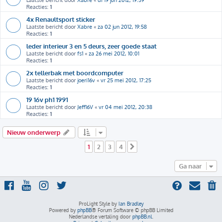
Laatste bericht door
Xabre
«
di 19 jun 2012, 19:59
Reacties:
1
4x Renaultsport sticker
Laatste bericht door
Xabre
«
za 02 jun 2012, 19:58
Reacties:
1
leder interieur 3 en 5 deurs, zeer goede staat
Laatste bericht door
fs1
«
za 26 mei 2012, 10:01
Reacties:
1
2x tellerbak met boordcomputer
Laatste bericht door
joeri16v
«
vr 25 mei 2012, 17:25
Reacties:
1
19 16v ph1 1991
Laatste bericht door
Jeff16V
«
vr 04 mei 2012, 20:38
Reacties:
1
Nieuw onderwerp
1
2
3
4
Volgende
Ga naar
ProLight Style by
Ian Bradley
Powered by
phpBB
® Forum Software © phpBB Limited
Nederlandse vertaling door
phpBB.nl
.