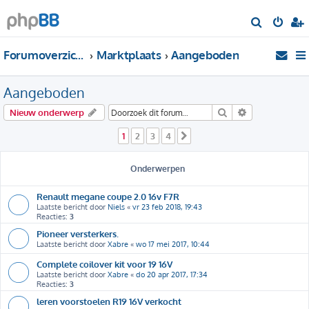
Z
o
Forumoverzicht
Marktplaats
Aangeboden
e
k
Aangeboden
Zoek
Uitgebreid zo
Nieuw onderwerp
1
2
3
4
Volgende
Onderwerpen
Renault megane coupe 2.0 16v F7R
Laatste bericht door
Niels
«
vr 23 feb 2018, 19:43
Reacties:
3
Pioneer versterkers.
Laatste bericht door
Xabre
«
wo 17 mei 2017, 10:44
Complete coilover kit voor 19 16V
Laatste bericht door
Xabre
«
do 20 apr 2017, 17:34
Reacties:
3
leren voorstoelen R19 16V verkocht