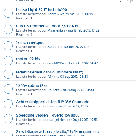
1
2
Lenso Light S2 17 inch 4x100
Laatste bericht door
Xabre
«
wo 29 mei 2013, 00:19
Reacties:
1
Clio RS remmenset voor 5/clio1/19
Laatste bericht door
MaartenJan
«
ma 18 feb 2013, 13:52
Reacties:
9
17 inch wieltjes.
Laatste bericht door
Xabre
«
zo 30 dec 2012, 12:21
Reacties:
1
motor r19 16v
Laatste bericht door
arnold1916v
«
do 18 okt 2012, 14:46
leder intierieur cabrio (mindere staat)
Laatste bericht door
fs1
«
ma 03 sep 2012, 08:53
1.8 16v cabrio (2x)
Laatste bericht door
Dakloze
«
di 21 aug 2012, 23:03
Reacties:
1
Achter+knipperlichten R19 16V Chamade
Laatste bericht door
Haas
«
wo 25 jul 2012, 13:22
Speedline Velgen + overig 16v spul
Laatste bericht door
martijnkriek
«
vr 06 jul 2012, 19:53
Reacties:
2
2x wiellager achterzijde clio/19/5/megane enz