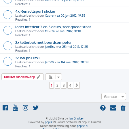
Laatste bericht door
Xabre
«
di 19 jun 2012, 19:59
Reacties:
1
4x Renaultsport sticker
Laatste bericht door
Xabre
«
za 02 jun 2012, 19:58
Reacties:
1
leder interieur 3 en 5 deurs, zeer goede staat
Laatste bericht door
fs1
«
za 26 mei 2012, 10:01
Reacties:
1
2x tellerbak met boordcomputer
Laatste bericht door
joeri16v
«
vr 25 mei 2012, 17:25
Reacties:
1
19 16v ph1 1991
Laatste bericht door
Jeff16V
«
vr 04 mei 2012, 20:38
Reacties:
1
Nieuw onderwerp
1
2
3
4
Volgende
Ga naar
ProLight Style by
Ian Bradley
Powered by
phpBB
® Forum Software © phpBB Limited
Nederlandse vertaling door
phpBB.nl
.