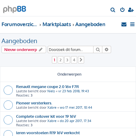
Z
o
Forumoverzicht
Marktplaats
Aangeboden
e
k
Aangeboden
Zoek
Uitgebreid zo
Nieuw onderwerp
1
2
3
4
Volgende
Onderwerpen
Renault megane coupe 2.0 16v F7R
Laatste bericht door
Niels
«
vr 23 feb 2018, 19:43
Reacties:
3
Pioneer versterkers.
Laatste bericht door
Xabre
«
wo 17 mei 2017, 10:44
Complete coilover kit voor 19 16V
Laatste bericht door
Xabre
«
do 20 apr 2017, 17:34
Reacties:
3
leren voorstoelen R19 16V verkocht