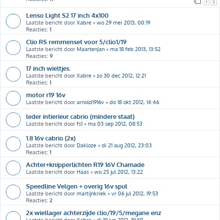
1
2
Lenso Light S2 17 inch 4x100
Laatste bericht door
Xabre
«
wo 29 mei 2013, 00:19
Reacties:
1
Clio RS remmenset voor 5/clio1/19
Laatste bericht door
MaartenJan
«
ma 18 feb 2013, 13:52
Reacties:
9
17 inch wieltjes.
Laatste bericht door
Xabre
«
zo 30 dec 2012, 12:21
Reacties:
1
motor r19 16v
Laatste bericht door
arnold1916v
«
do 18 okt 2012, 14:46
leder intierieur cabrio (mindere staat)
Laatste bericht door
fs1
«
ma 03 sep 2012, 08:53
1.8 16v cabrio (2x)
Laatste bericht door
Dakloze
«
di 21 aug 2012, 23:03
Reacties:
1
Achter+knipperlichten R19 16V Chamade
Laatste bericht door
Haas
«
wo 25 jul 2012, 13:22
Speedline Velgen + overig 16v spul
Laatste bericht door
martijnkriek
«
vr 06 jul 2012, 19:53
Reacties:
2
2x wiellager achterzijde clio/19/5/megane enz