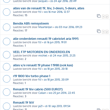
Laatste bericht door
Jacques
«
zo 24 apr 2016, 20:49
alles van de renault 19, 16v, 3-deurs, 5-deurs, alles
Laatste bericht door
fs1
«
wo 16 mar 2016, 12:37
Reacties:
15
1
2
Bendix ABS remsysteem
Laatste bericht door
MaartenJan
«
do 03 mar 2016, 09:23
Reacties:
17
1
2
alle onderdelen renault 19 cabriolet aria 1995
Laatste bericht door
fs1
«
di 16 jun 2015, 19:01
Reacties:
1
VEEL F7P MOTOREN EN ONDERDELEN
Laatste bericht door
michiel
«
di 24 mar 2015, 21:25
Reacties:
2
alles v/e renault 19 phase 1 1988 (ook kas)
Laatste bericht door
fs1
«
zo 18 jan 2015, 20:18
r19 1800 16v turbo phase 1
Laatste bericht door
fs1
«
zo 18 jan 2015, 20:09
Reacties:
1
Renault 19 16v cabrio (500 EURO!!)
Laatste bericht door
Callan
«
wo 25 jun 2014, 22:45
Reacties:
3
Renault 19 16V
Laatste bericht door
jo21
«
di 10 sep 2013, 09:54
Reacties:
11