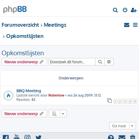
Z
o
Forumoverzicht
Meetings
e
k
Opkomstlijsten
Opkomstlijsten
Zoek
Uitgebreid zo
Nieuw onderwerp
Onderwerpen
BBQ Meeting
Laatste bericht door
Robertow
«
wo 26 aug 2009, 13:12
Reacties:
42
1
2
3
4
5
Nieuw onderwerp
Ga naar