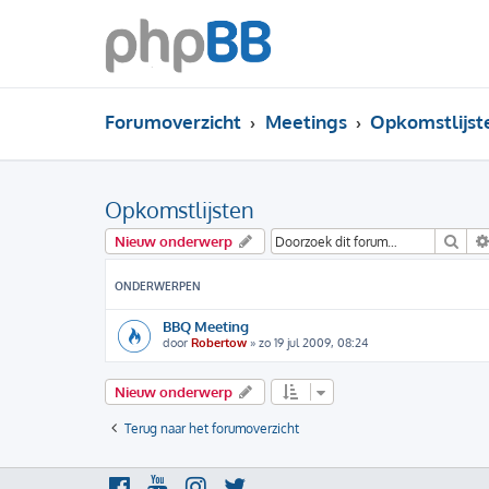
Forumoverzicht
Meetings
Opkomstlijst
Opkomstlijsten
Zoe
Nieuw onderwerp
ONDERWERPEN
BBQ Meeting
door
Robertow
»
zo 19 jul 2009, 08:24
Nieuw onderwerp
Terug naar het forumoverzicht