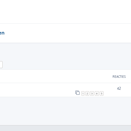
en
k
Uitgebreid zoeken
REACTIES
42
1
2
3
4
5