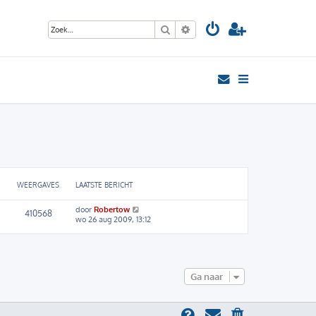
Zoek
Uitgebreid zoeken
WEERGAVES
LAATSTE BERICHT
door
Robertow
410568
wo 26 aug 2009, 13:12
Ga naar