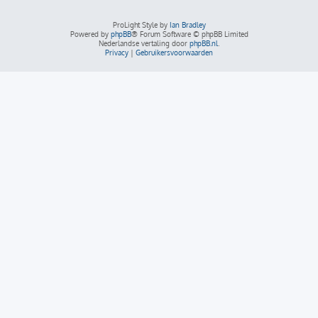
ProLight Style by
Ian Bradley
Powered by
phpBB
® Forum Software © phpBB Limited
Nederlandse vertaling door
phpBB.nl
.
Privacy
|
Gebruikersvoorwaarden