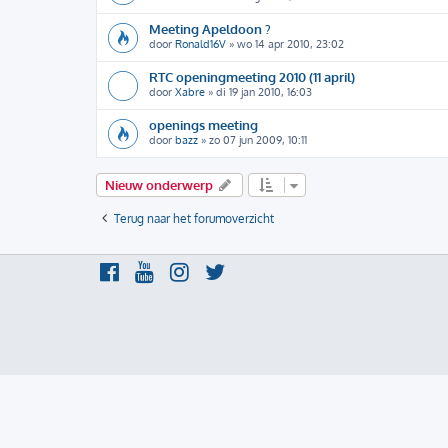
Meeting Apeldoon ?
door
Ronald16V
»
wo 14 apr 2010, 23:02
RTC openingmeeting 2010 (11 april)
door
Xabre
»
di 19 jan 2010, 16:03
openings meeting
door
bazz
»
zo 07 jun 2009, 10:11
Nieuw onderwerp
Terug naar het forumoverzicht