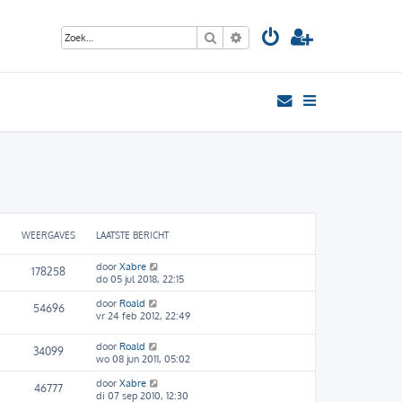
Zoek
Uitgebreid zoeken
WEERGAVES
LAATSTE BERICHT
door
Xabre
178258
do 05 jul 2018, 22:15
door
Roald
54696
vr 24 feb 2012, 22:49
door
Roald
34099
wo 08 jun 2011, 05:02
door
Xabre
46777
di 07 sep 2010, 12:30