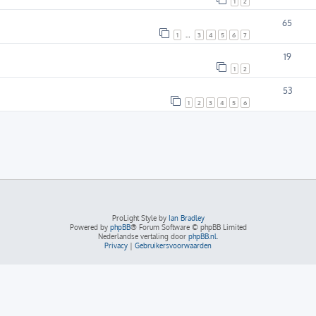
1
2
65
1
…
3
4
5
6
7
19
1
2
53
1
2
3
4
5
6
ProLight Style by
Ian Bradley
Powered by
phpBB
® Forum Software © phpBB Limited
Nederlandse vertaling door
phpBB.nl
.
Privacy
|
Gebruikersvoorwaarden