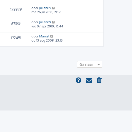
door
Julianr19
189929
ma 26 jul 2010, 21:53
door
Julianr19
67339
wo 07 apr 2010, 16:44
door
Marcel
172491
do 13 aug 2009, 23:15
Ga naar