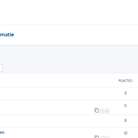
rmatie
k
Uitgebreid zoeken
REACTIES
0
11
1
2
8
en.
10