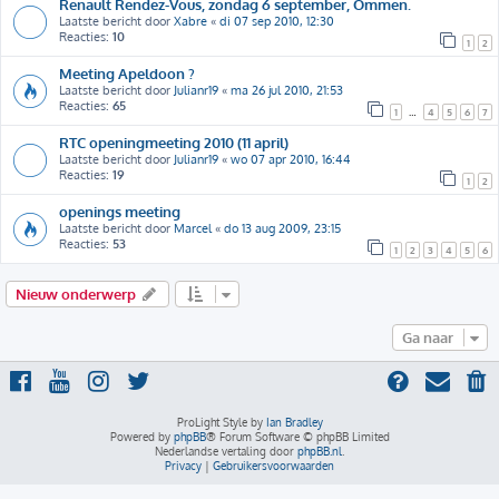
Renault Rendez-Vous, zondag 6 september, Ommen.
Laatste bericht door
Xabre
«
di 07 sep 2010, 12:30
Reacties:
10
1
2
Meeting Apeldoon ?
Laatste bericht door
Julianr19
«
ma 26 jul 2010, 21:53
Reacties:
65
1
…
4
5
6
7
RTC openingmeeting 2010 (11 april)
Laatste bericht door
Julianr19
«
wo 07 apr 2010, 16:44
Reacties:
19
1
2
openings meeting
Laatste bericht door
Marcel
«
do 13 aug 2009, 23:15
Reacties:
53
1
2
3
4
5
6
Nieuw onderwerp
Ga naar
ProLight Style by
Ian Bradley
Powered by
phpBB
® Forum Software © phpBB Limited
Nederlandse vertaling door
phpBB.nl
.
Privacy
|
Gebruikersvoorwaarden