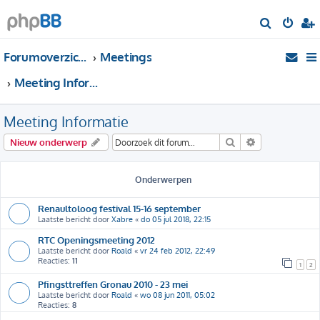
Z
o
Forumoverzicht
Meetings
e
k
Meeting Informatie
Meeting Informatie
Zoek
Uitgebreid zo
Nieuw onderwerp
Onderwerpen
Renaultoloog festival 15-16 september
Laatste bericht door
Xabre
«
do 05 jul 2018, 22:15
RTC Openingsmeeting 2012
Laatste bericht door
Roald
«
vr 24 feb 2012, 22:49
Reacties:
11
1
2
Pfingsttreffen Gronau 2010 - 23 mei
Laatste bericht door
Roald
«
wo 08 jun 2011, 05:02
Reacties:
8