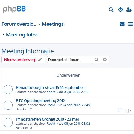
Z
o
Forumoverzicht
Meetings
e
k
Meeting Informatie
Meeting Informatie
Zoek
Uitgebreid zo
Nieuw onderwerp
Onderwerpen
Renaultoloog festival 15-16 september
Laatste bericht door
Xabre
«
do 05 jul 2018, 22:15
RTC Openingsmeeting 2012
Laatste bericht door
Roald
«
vr 24 feb 2012, 22:49
Reacties:
11
1
2
Pfingsttreffen Gronau 2010 - 23 mei
Laatste bericht door
Roald
«
wo 08 jun 2011, 05:02
Reacties:
8