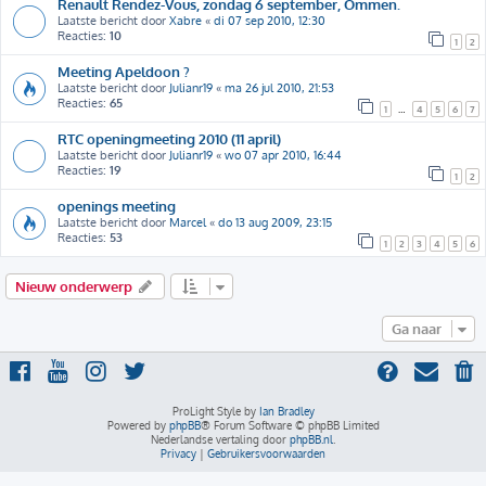
Renault Rendez-Vous, zondag 6 september, Ommen.
Laatste bericht door
Xabre
«
di 07 sep 2010, 12:30
Reacties:
10
1
2
Meeting Apeldoon ?
Laatste bericht door
Julianr19
«
ma 26 jul 2010, 21:53
Reacties:
65
1
…
4
5
6
7
RTC openingmeeting 2010 (11 april)
Laatste bericht door
Julianr19
«
wo 07 apr 2010, 16:44
Reacties:
19
1
2
openings meeting
Laatste bericht door
Marcel
«
do 13 aug 2009, 23:15
Reacties:
53
1
2
3
4
5
6
Nieuw onderwerp
Ga naar
ProLight Style by
Ian Bradley
Powered by
phpBB
® Forum Software © phpBB Limited
Nederlandse vertaling door
phpBB.nl
.
Privacy
|
Gebruikersvoorwaarden