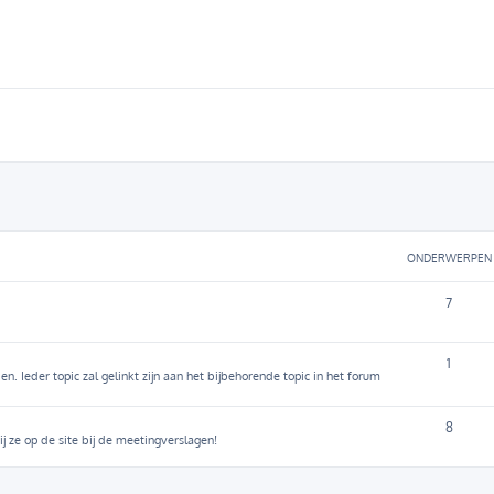
ONDERWERPEN
7
1
. Ieder topic zal gelinkt zijn aan het bijbehorende topic in het forum
8
j ze op de site bij de meetingverslagen!