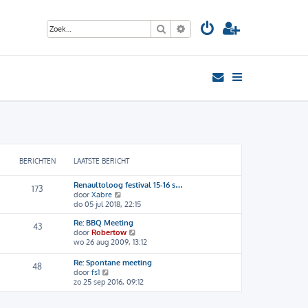
Zoek
Uitgebreid zoeken
BERICHTEN
LAATSTE BERICHT
Renaultoloog festival 15-16 s…
173
B
door
Xabre
e
do 05 jul 2018, 22:15
k
Re: BBQ Meeting
i
43
B
door
Robertow
j
e
wo 26 aug 2009, 13:12
k
k
l
i
a
Re: Spontane meeting
48
j
a
B
door
fs1
k
t
e
zo 25 sep 2016, 09:12
l
s
k
a
t
i