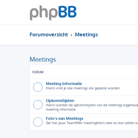
Forumoverzicht
Meetings
Meetings
FORUM
Meeting Informatie
Hierin vind je alle meetings die gepland worden.
Opkomstlijsten
Hierin worden de opkomstlijsten van de meetings bijgehouden
meeting informatie.
Foto's van Meetings
Zet hier jouw Team1916V meetingfoto's neer en dan zetten wi