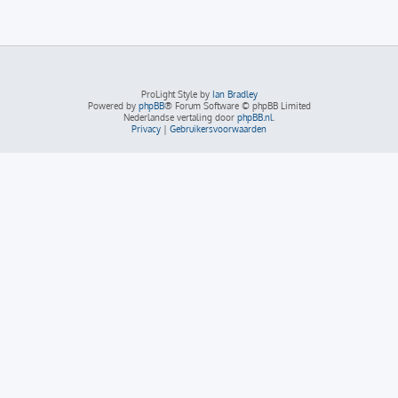
ProLight Style by
Ian Bradley
Powered by
phpBB
® Forum Software © phpBB Limited
Nederlandse vertaling door
phpBB.nl
.
Privacy
|
Gebruikersvoorwaarden