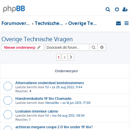
Z
o
Forumoverzicht
Technische Forums
Overige Technische Vragen
e
k
Overige Technische Vragen
Zoek
Uitgebreid zo
Nieuw onderwerp
1
2
Volgende
Onderwerpen
Alternatieve onderdeel bestelnummers
Laatste bericht door
fs1
«
za 20 aug 2022, 11:44
Reacties:
4
Handremkabels 19 16v Chamade
Laatste bericht door
Nenad16v
«
zo 16 jun 2013, 17:00
Loshalen interieur cabrio
Laatste bericht door
fs1
«
ma 06 aug 2012, 08:54
Reacties:
1
achteras megane coupe 2.0 16v onder 19 16v?