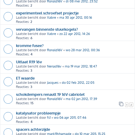
Laatste bericht door
Ronald16V
«
di 08 mei 2012, 23:52
Reacties:
2
experimenteel schroefset projectje
Laatste bericht door
Xabre
«
ma 30 apr 2012, 00:16
Reacties:
2
vervangen binnenste stuurkogels?
Laatste bericht door
Xabre
«
zo 22 apr 2012, 14:26
Reacties:
6
kromme fusee?
Laatste bericht door
Ronald16V
«
wo 28 mar 2012, 00:36
Reacties:
4
Uitlaat R19 16v
Laatste bericht door
Nenad16v
«
ma 19 mar 2012, 18:47
Reacties:
3
ET waarde
Laatste bericht door
Jacques
«
do 02 feb 2012, 22:05
Reacties:
3
schokdempers renault 19 16V cabriolet
Laatste bericht door
Ronald16V
«
ma 02 jan 2012, 17:39
Reacties:
15
1
2
katalysator probleempje
Laatste bericht door
fs1
«
wo 06 apr 2011, 07:46
Reacties:
4
spacers achterzijde
Laatste bericht door
mark19chamade
«
do 10 mar 2011, 15:25