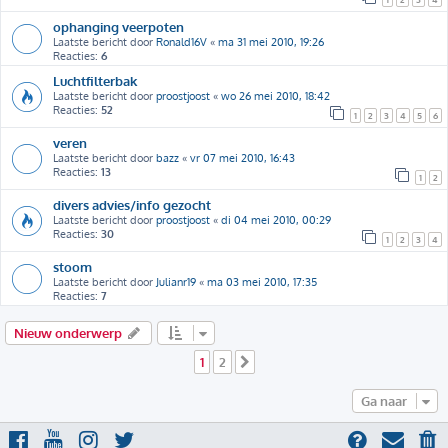
ophanging veerpoten
Laatste bericht door
Ronald16V
«
ma 31 mei 2010, 19:26
Reacties:
6
Luchtfilterbak
Laatste bericht door
proostjoost
«
wo 26 mei 2010, 18:42
Reacties:
52
1
2
3
4
5
6
veren
Laatste bericht door
bazz
«
vr 07 mei 2010, 16:43
Reacties:
13
1
2
divers advies/info gezocht
Laatste bericht door
proostjoost
«
di 04 mei 2010, 00:29
Reacties:
30
1
2
3
4
stoom
Laatste bericht door
Julianr19
«
ma 03 mei 2010, 17:35
Reacties:
7
Nieuw onderwerp
1
2
Volgende
Ga naar