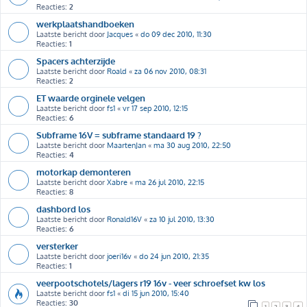
Reacties:
2
werkplaatshandboeken
Laatste bericht door
Jacques
«
do 09 dec 2010, 11:30
Reacties:
1
Spacers achterzijde
Laatste bericht door
Roald
«
za 06 nov 2010, 08:31
Reacties:
2
ET waarde orginele velgen
Laatste bericht door
fs1
«
vr 17 sep 2010, 12:15
Reacties:
6
Subframe 16V = subframe standaard 19 ?
Laatste bericht door
MaartenJan
«
ma 30 aug 2010, 22:50
Reacties:
4
motorkap demonteren
Laatste bericht door
Xabre
«
ma 26 jul 2010, 22:15
Reacties:
8
dashbord los
Laatste bericht door
Ronald16V
«
za 10 jul 2010, 13:30
Reacties:
6
versterker
Laatste bericht door
joeri16v
«
do 24 jun 2010, 21:35
Reacties:
1
veerpootschotels/lagers r19 16v - veer schroefset kw los
Laatste bericht door
fs1
«
di 15 jun 2010, 15:40
Reacties:
30
1
2
3
4