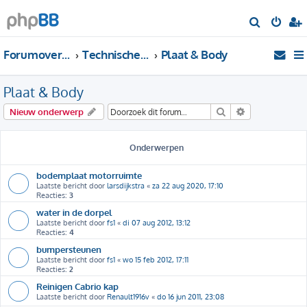
Z
o
Forumoverzicht
Technische Forums
Plaat & Body
e
k
Plaat & Body
Zoek
Uitgebreid zo
Nieuw onderwerp
Onderwerpen
bodemplaat motorruimte
Laatste bericht door
larsdijkstra
«
za 22 aug 2020, 17:10
Reacties:
3
water in de dorpel
Laatste bericht door
fs1
«
di 07 aug 2012, 13:12
Reacties:
4
bumpersteunen
Laatste bericht door
fs1
«
wo 15 feb 2012, 17:11
Reacties:
2
Reinigen Cabrio kap
Laatste bericht door
Renault1916v
«
do 16 jun 2011, 23:08