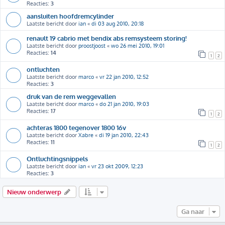
Reacties:
3
aansluiten hoofdremcylinder
Laatste bericht door
ian
«
di 03 aug 2010, 20:18
renault 19 cabrio met bendix abs remsysteem storing!
Laatste bericht door
proostjoost
«
wo 26 mei 2010, 19:01
Reacties:
14
1
2
ontluchten
Laatste bericht door
marco
«
vr 22 jan 2010, 12:52
Reacties:
3
druk van de rem weggevallen
Laatste bericht door
marco
«
do 21 jan 2010, 19:03
Reacties:
17
1
2
achteras 1800 tegenover 1800 16v
Laatste bericht door
Xabre
«
di 19 jan 2010, 22:43
Reacties:
11
1
2
Ontluchtingsnippels
Laatste bericht door
ian
«
vr 23 okt 2009, 12:23
Reacties:
3
Nieuw onderwerp
Ga naar