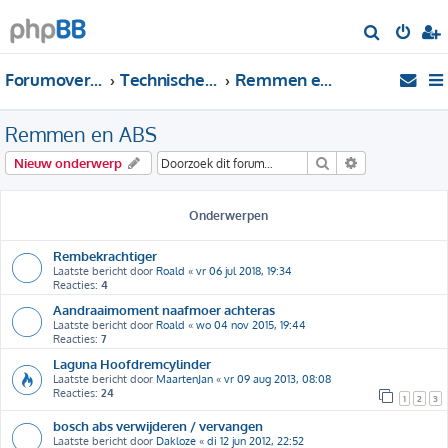
Z
o
Forumoverzicht
Technische Forums
Remmen en ABS
e
k
Remmen en ABS
Zoek
Uitgebreid zo
Nieuw onderwerp
Onderwerpen
Rembekrachtiger
Laatste bericht door
Roald
«
vr 06 jul 2018, 19:34
Reacties:
4
Aandraaimoment naafmoer achteras
Laatste bericht door
Roald
«
wo 04 nov 2015, 19:44
Reacties:
7
Laguna Hoofdremcylinder
Laatste bericht door
MaartenJan
«
vr 09 aug 2013, 08:08
Reacties:
24
1
2
3
bosch abs verwijderen / vervangen
Laatste bericht door
Dakloze
«
di 12 jun 2012, 22:52