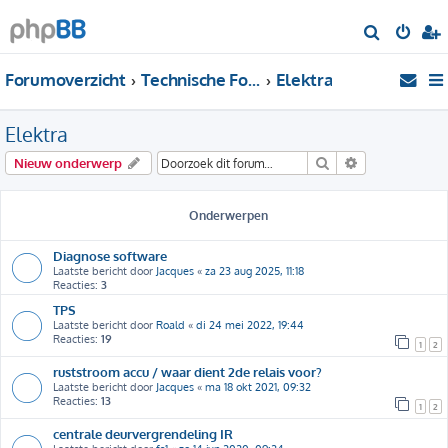
Z
o
Forumoverzicht
Technische Forums
Elektra
e
k
Elektra
Zoek
Uitgebreid zo
Nieuw onderwerp
Onderwerpen
Diagnose software
Laatste bericht door
Jacques
«
za 23 aug 2025, 11:18
Reacties:
3
TPS
Laatste bericht door
Roald
«
di 24 mei 2022, 19:44
Reacties:
19
1
2
ruststroom accu / waar dient 2de relais voor?
Laatste bericht door
Jacques
«
ma 18 okt 2021, 09:32
Reacties:
13
1
2
centrale deurvergrendeling IR