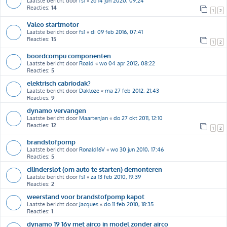
Laatste bericht door
fs1
«
zo 14 jun 2020, 09:24
Reacties:
14
1
2
Valeo startmotor
Laatste bericht door
fs1
«
di 09 feb 2016, 07:41
Reacties:
15
1
2
boordcompu componenten
Laatste bericht door
Roald
«
wo 04 apr 2012, 08:22
Reacties:
5
elektrisch cabriodak?
Laatste bericht door
Dakloze
«
ma 27 feb 2012, 21:43
Reacties:
9
dynamo vervangen
Laatste bericht door
MaartenJan
«
do 27 okt 2011, 12:10
Reacties:
12
1
2
brandstofpomp
Laatste bericht door
Ronald16V
«
wo 30 jun 2010, 17:46
Reacties:
5
cilinderslot (om auto te starten) demonteren
Laatste bericht door
fs1
«
za 13 feb 2010, 19:39
Reacties:
2
weerstand voor brandstofpomp kapot
Laatste bericht door
Jacques
«
do 11 feb 2010, 18:35
Reacties:
1
dynamo 19 16v met airco in model zonder airco