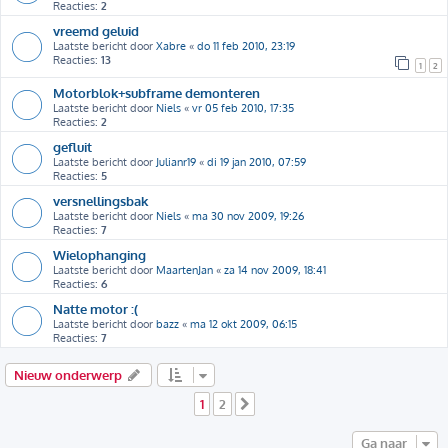
Reacties:
2
vreemd geluid
Laatste bericht door
Xabre
«
do 11 feb 2010, 23:19
Reacties:
13
1
2
Motorblok+subframe demonteren
Laatste bericht door
Niels
«
vr 05 feb 2010, 17:35
Reacties:
2
gefluit
Laatste bericht door
Julianr19
«
di 19 jan 2010, 07:59
Reacties:
5
versnellingsbak
Laatste bericht door
Niels
«
ma 30 nov 2009, 19:26
Reacties:
7
Wielophanging
Laatste bericht door
MaartenJan
«
za 14 nov 2009, 18:41
Reacties:
6
Natte motor :(
Laatste bericht door
bazz
«
ma 12 okt 2009, 06:15
Reacties:
7
Nieuw onderwerp
1
2
Volgende
Ga naar