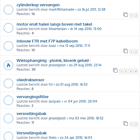
cylinderkop vervangen
Laatste bericht door
mark19chamade
«
za 16 jul 2011, 12:58
Reacties:
16
1
2
motor eruit halen langs boven met takel
Laatste bericht door
MaartenJan
«
di 14 sep 2010, 13:00
Reacties:
4
Inbouw F7R met F7P kabelboom
Laatste bericht door
bazz
«
ma 13 sep 2010, 17:11
Reacties:
10
1
2
Wielophanginig - ploink, kloenk geluid -
Laatste bericht door
proostjoost
«
zo 29 aug 2010, 23:14
Reacties:
30
1
2
3
4
oliedruksensor
Laatste bericht door
fs1
«
zo 01 aug 2010, 16:53
Reacties:
8
vervangingsfilter
Laatste bericht door
Jacques
«
vr 04 jun 2010, 20:04
Reacties:
2
versnellingsbak
Laatste bericht door
proostjoost
«
ma 03 mei 2010, 18:52
Reacties:
11
1
2
Versnellingsbak
Laatste bericht door
Niels
«
za 24 apr 2010, 16:03