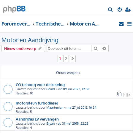
Z
o
Forumoverzicht
Technische Forums
Motor en Aandrijving
e
k
Motor en Aandrijving
Zoek
Uitgebreid zo
Nieuw onderwerp
1
2
Volgende
Onderwerpen
CO te hoog voor de keuring
Laatste bericht door
Roald
«
do 09 jun 2022, 19:36
Reacties:
10
1
2
motorsteun turbodiesel
Laatste bericht door
MaartenJan
«
ma 27 jul 2015, 16:24
Reacties:
5
Aandrijfas LV vervangen
Laatste bericht door
Bryan
«
zo 31 mei 2015, 22:23
Reacties:
4