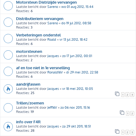
Motorsteun Distrizijde vervangen
Laatste bericht door
Sareno
«
wo 01 aug 2012, 15:44
Reacties:
6
Distributieriem vervangen
Laatste bericht door
Sareno
«
do 19 jul 2012, 08:58
Reacties:
3
Verbeteringen onderstel
Laatste bericht door
Roald
«
vr 13 jul 2012, 18:42
Reacties:
6
motorsteunen
Laatste bericht door
Jacques
«
zo 17 jun 2012, 00:01
Reacties:
2
af en toe niet in 1e versnelling
Laatste bericht door
Ronald16V
«
di 29 mei 2012, 22:58
Reacties:
6
aandrijfassen
Laatste bericht door
Jacques
«
vr 18 mei 2012, 10:05
Reacties:
25
1
2
3
Trillen/zoemen
Laatste bericht door
Jeff16V
«
zo 06 nov 2011, 15:16
Reacties:
19
1
2
info over F4R
Laatste bericht door
Jacques
«
za 29 okt 2011, 18:51
Reacties:
28
1
2
3