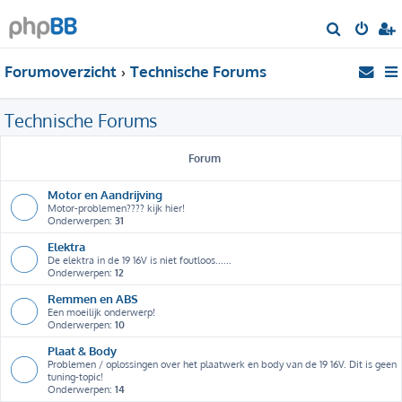
Z
o
Forumoverzicht
Technische Forums
e
k
Technische Forums
Forum
Motor en Aandrijving
Motor-problemen???? kijk hier!
Onderwerpen:
31
Elektra
De elektra in de 19 16V is niet foutloos......
Onderwerpen:
12
Remmen en ABS
Een moeilijk onderwerp!
Onderwerpen:
10
Plaat & Body
Problemen / oplossingen over het plaatwerk en body van de 19 16V. Dit is geen
tuning-topic!
Onderwerpen:
14