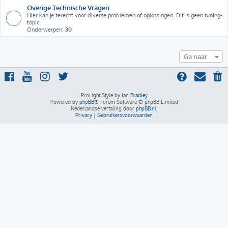
Overige Technische Vragen
Hier kan je terecht voor diverse problemen of oplossingen. Dit is geen tuning-
topic.
Onderwerpen:
30
Ga naar
ProLight Style by
Ian Bradley
Powered by
phpBB
® Forum Software © phpBB Limited
Nederlandse vertaling door
phpBB.nl
.
Privacy
|
Gebruikersvoorwaarden