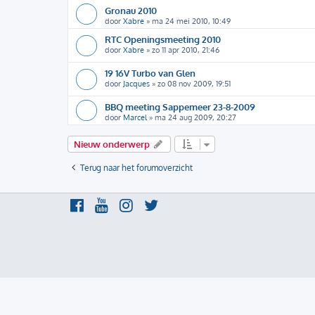
Gronau 2010
door
Xabre
»
ma 24 mei 2010, 10:49
RTC Openingsmeeting 2010
door
Xabre
»
zo 11 apr 2010, 21:46
19 16V Turbo van Glen
door
Jacques
»
zo 08 nov 2009, 19:51
BBQ meeting Sappemeer 23-8-2009
door
Marcel
»
ma 24 aug 2009, 20:27
Nieuw onderwerp
Terug naar het forumoverzicht