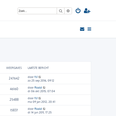
Zoek
Uitgebreid zoeken
WEERGAVES
LAATSTE BERICHT
door
fs1
247642
zo 25 sep 2016, 09:12
door
Roald
46160
di 06 okt 2015, 07:04
door
fs1
25488
ma 09 jan 2012, 20:41
door
Roald
15837
di 14 jun 2011, 17:25