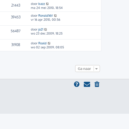
door
bazz
21443
ma 24 mei 2010, 18:54
door
Ronald16V
39453
vr 16 apr 2010, 00:56
door
jo21
56487
wo 23 dec 2009, 18:25
door
Roald
31908
wo 02 sep 2009, 08:05
Ga naar