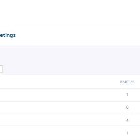
etings
k
Uitgebreid zoeken
REACTIES
1
0
4
1