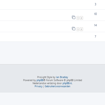
3
10
1
2
14
1
2
7
ProLight Style by
Ian Bradley
Powered by
phpBB
® Forum Software © phpBB Limited
Nederlandse vertaling door
phpBB.nl
.
Privacy
|
Gebruikersvoorwaarden