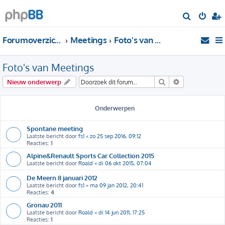
Z
o
Forumoverzicht
Meetings
Foto's van Meetings
e
k
Foto's van Meetings
Zoek
Uitgebreid zo
Nieuw onderwerp
Onderwerpen
Spontane meeting
Laatste bericht door
fs1
«
zo 25 sep 2016, 09:12
Reacties:
1
Alpine&Renault Sports Car Collection 2015
Laatste bericht door
Roald
«
di 06 okt 2015, 07:04
De Meern 8 januari 2012
Laatste bericht door
fs1
«
ma 09 jan 2012, 20:41
Reacties:
4
Gronau 2011
Laatste bericht door
Roald
«
di 14 jun 2011, 17:25
Reacties:
1