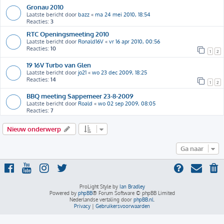
Gronau 2010
Laatste bericht door
bazz
«
ma 24 mei 2010, 18:54
Reacties:
3
RTC Openingsmeeting 2010
Laatste bericht door
Ronald16V
«
vr 16 apr 2010, 00:56
Reacties:
10
1
2
19 16V Turbo van Glen
Laatste bericht door
jo21
«
wo 23 dec 2009, 18:25
Reacties:
14
1
2
BBQ meeting Sappemeer 23-8-2009
Laatste bericht door
Roald
«
wo 02 sep 2009, 08:05
Reacties:
7
Nieuw onderwerp
Ga naar
ProLight Style by
Ian Bradley
Powered by
phpBB
® Forum Software © phpBB Limited
Nederlandse vertaling door
phpBB.nl
.
Privacy
|
Gebruikersvoorwaarden