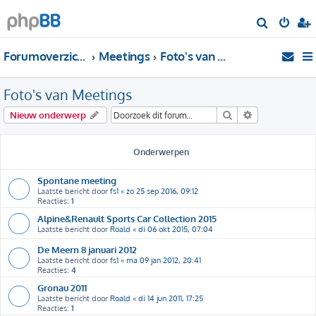
Z
o
Forumoverzicht
Meetings
Foto's van Meetings
e
k
Foto's van Meetings
Zoek
Uitgebreid zo
Nieuw onderwerp
Onderwerpen
Spontane meeting
Laatste bericht door
fs1
«
zo 25 sep 2016, 09:12
Reacties:
1
Alpine&Renault Sports Car Collection 2015
Laatste bericht door
Roald
«
di 06 okt 2015, 07:04
De Meern 8 januari 2012
Laatste bericht door
fs1
«
ma 09 jan 2012, 20:41
Reacties:
4
Gronau 2011
Laatste bericht door
Roald
«
di 14 jun 2011, 17:25
Reacties:
1