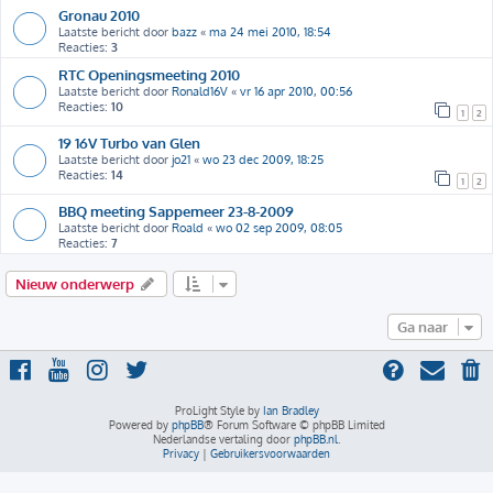
Gronau 2010
Laatste bericht door
bazz
«
ma 24 mei 2010, 18:54
Reacties:
3
RTC Openingsmeeting 2010
Laatste bericht door
Ronald16V
«
vr 16 apr 2010, 00:56
Reacties:
10
1
2
19 16V Turbo van Glen
Laatste bericht door
jo21
«
wo 23 dec 2009, 18:25
Reacties:
14
1
2
BBQ meeting Sappemeer 23-8-2009
Laatste bericht door
Roald
«
wo 02 sep 2009, 08:05
Reacties:
7
Nieuw onderwerp
Ga naar
ProLight Style by
Ian Bradley
Powered by
phpBB
® Forum Software © phpBB Limited
Nederlandse vertaling door
phpBB.nl
.
Privacy
|
Gebruikersvoorwaarden