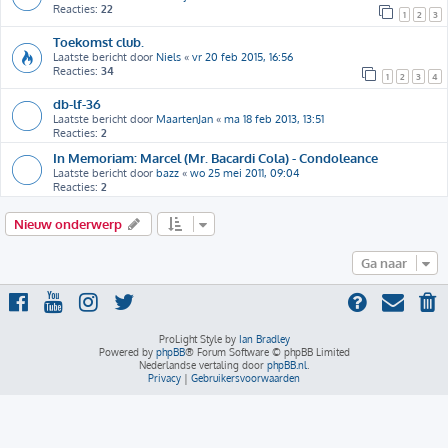
Reacties:
22
1
2
3
Toekomst club.
Laatste bericht door
Niels
«
vr 20 feb 2015, 16:56
Reacties:
34
1
2
3
4
db-lf-36
Laatste bericht door
MaartenJan
«
ma 18 feb 2013, 13:51
Reacties:
2
In Memoriam: Marcel (Mr. Bacardi Cola) - Condoleance
Laatste bericht door
bazz
«
wo 25 mei 2011, 09:04
Reacties:
2
Nieuw onderwerp
Ga naar
ProLight Style by
Ian Bradley
Powered by
phpBB
® Forum Software © phpBB Limited
Nederlandse vertaling door
phpBB.nl
.
Privacy
|
Gebruikersvoorwaarden