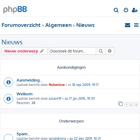
Z
o
Forumoverzicht
Algemeen
Nieuws
e
k
Nieuws
Zoek
Uitgebreid zo
Nieuw onderwerp
Aankondigingen
Aanmelding...
Laatste bericht door
Robertow
«
vr 18 sep 2009, 19:17
Welkom
Laatste bericht door
Julianr19
«
zo 17 jan 2010, 19:33
Reacties:
28
1
2
3
Onderwerpen
Spam...
Laatste bericht door
larsdijkstra
«
zo 22 dec 2019, 10:21