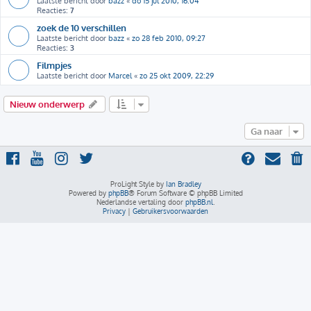
Laatste bericht door
bazz
«
do 15 jul 2010, 16:04
Reacties:
7
zoek de 10 verschillen
Laatste bericht door
bazz
«
zo 28 feb 2010, 09:27
Reacties:
3
Filmpjes
Laatste bericht door
Marcel
«
zo 25 okt 2009, 22:29
Nieuw onderwerp
Ga naar
ProLight Style by
Ian Bradley
Powered by
phpBB
® Forum Software © phpBB Limited
Nederlandse vertaling door
phpBB.nl
.
Privacy
|
Gebruikersvoorwaarden