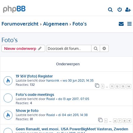
Z
o
Forumoverzicht
Algemeen
Foto's
e
k
Foto's
Zoek
Uitgebreid zo
Nieuw onderwerp
Onderwerpen
19 16V (foto) Register
Laatste bericht door
hansvink
«
wo 30 jun 2021, 14:35
Reacties:
132
1
…
11
12
13
14
Foto's oude meetings
Laatste bericht door
Roald
«
do 13 apr 2017, 07:05
Reacties:
4
Show je foto
Laatste bericht door
Roald
«
di 04 okt 2011, 14:38
Reacties:
81
1
…
6
7
8
9
Geen Renault, wel mooi.. USA PowerBigMeet Vasteras, Zweden