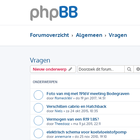
Forumoverzicht
Algemeen
Vragen
Vragen
Zoe
Nieuw onderwerp
ONDERWERPEN
Foto van mij met 1916V meeting Bodegraven
door
Romeck16V
»
do 19 jan 2017, 14:51
Verschillen cabrio en Hatchback
door
Niels
»
za 24 okt 2015, 10:35
Vermogen van een R19 1.8S?
door
Theedooz
»
ma 11 jul 2011, 22:11
elektrisch schema voor koelvloeistofpomp
door
annemarie
»
do 25 nov 2010, 19:10