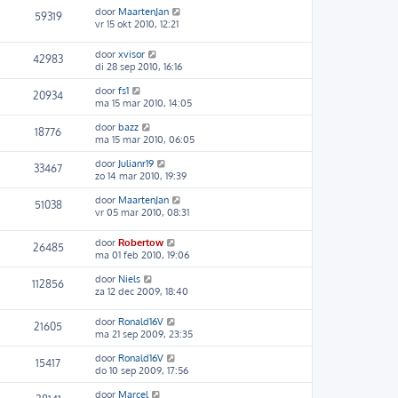
door
MaartenJan
59319
vr 15 okt 2010, 12:21
door
xvisor
42983
di 28 sep 2010, 16:16
door
fs1
20934
ma 15 mar 2010, 14:05
door
bazz
18776
ma 15 mar 2010, 06:05
door
Julianr19
33467
zo 14 mar 2010, 19:39
door
MaartenJan
51038
vr 05 mar 2010, 08:31
door
Robertow
26485
ma 01 feb 2010, 19:06
door
Niels
112856
za 12 dec 2009, 18:40
door
Ronald16V
21605
ma 21 sep 2009, 23:35
door
Ronald16V
15417
do 10 sep 2009, 17:56
door
Marcel