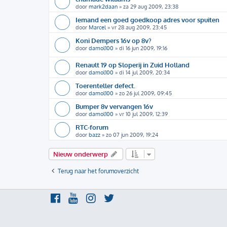
door
mark2daan
»
za 29 aug 2009, 23:38
Iemand een goed goedkoop adres voor spuiten
door
Marcel
»
vr 28 aug 2009, 23:45
Koni Dempers 16v op 8v?
door
damol100
»
di 16 jun 2009, 19:16
Renault 19 op Sloperij in Zuid Holland
door
damol100
»
di 14 jul 2009, 20:34
Toerenteller defect.
door
damol100
»
zo 26 jul 2009, 09:45
Bumper 8v vervangen 16v
door
damol100
»
vr 10 jul 2009, 12:39
RTC-forum
door
bazz
»
zo 07 jun 2009, 19:24
Nieuw onderwerp
Terug naar het forumoverzicht