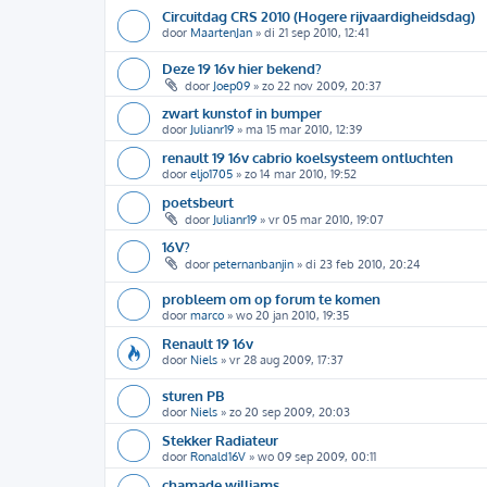
Circuitdag CRS 2010 (Hogere rijvaardigheidsdag)
door
MaartenJan
»
di 21 sep 2010, 12:41
Deze 19 16v hier bekend?
door
Joep09
»
zo 22 nov 2009, 20:37
zwart kunstof in bumper
door
Julianr19
»
ma 15 mar 2010, 12:39
renault 19 16v cabrio koelsysteem ontluchten
door
eljo1705
»
zo 14 mar 2010, 19:52
poetsbeurt
door
Julianr19
»
vr 05 mar 2010, 19:07
16V?
door
peternanbanjin
»
di 23 feb 2010, 20:24
probleem om op forum te komen
door
marco
»
wo 20 jan 2010, 19:35
Renault 19 16v
door
Niels
»
vr 28 aug 2009, 17:37
sturen PB
door
Niels
»
zo 20 sep 2009, 20:03
Stekker Radiateur
door
Ronald16V
»
wo 09 sep 2009, 00:11
chamade williams