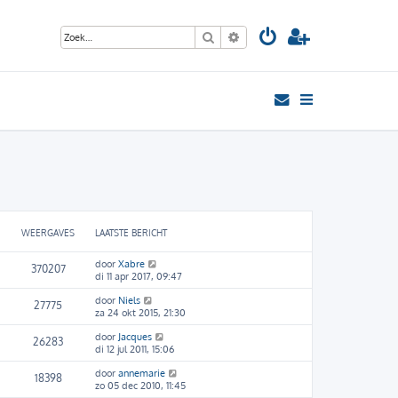
Zoek
Uitgebreid zoeken
WEERGAVES
LAATSTE BERICHT
door
Xabre
370207
di 11 apr 2017, 09:47
door
Niels
27775
za 24 okt 2015, 21:30
door
Jacques
26283
di 12 jul 2011, 15:06
door
annemarie
18398
zo 05 dec 2010, 11:45