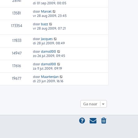
28141
di 01 sep 2009, 00:05
door
Marcel
13581
vr 28 aug 2009, 23:45
door
bazz
173354
vr 28 aug 2009, 07:21
door
Jacques
17833
di 28 jul 2009, 08:49
door
damol100
14947
zo 26 jul 2009, 09:45
door
damol100
17616
za 11 jul 2009, 09:19
door
MaartenJan
19677
di 23 jun 2009, 16:16
Ga naar