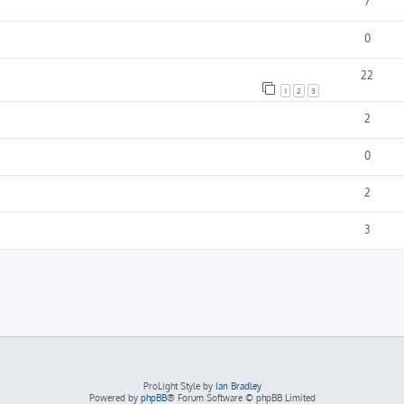
7
0
22
1
2
3
2
0
2
3
ProLight Style by
Ian Bradley
Powered by
phpBB
® Forum Software © phpBB Limited