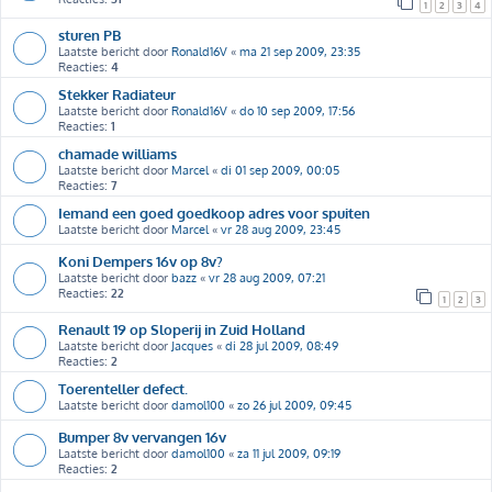
1
2
3
4
sturen PB
Laatste bericht door
Ronald16V
«
ma 21 sep 2009, 23:35
Reacties:
4
Stekker Radiateur
Laatste bericht door
Ronald16V
«
do 10 sep 2009, 17:56
Reacties:
1
chamade williams
Laatste bericht door
Marcel
«
di 01 sep 2009, 00:05
Reacties:
7
Iemand een goed goedkoop adres voor spuiten
Laatste bericht door
Marcel
«
vr 28 aug 2009, 23:45
Koni Dempers 16v op 8v?
Laatste bericht door
bazz
«
vr 28 aug 2009, 07:21
Reacties:
22
1
2
3
Renault 19 op Sloperij in Zuid Holland
Laatste bericht door
Jacques
«
di 28 jul 2009, 08:49
Reacties:
2
Toerenteller defect.
Laatste bericht door
damol100
«
zo 26 jul 2009, 09:45
Bumper 8v vervangen 16v
Laatste bericht door
damol100
«
za 11 jul 2009, 09:19
Reacties:
2