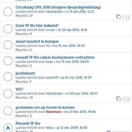
Circuitdag CRS 2010 (Hogere rijvaardigheidsdag)
Laatste bericht door
MaartenJan
«
vr 15 okt 2010, 12:21
Reacties:
17
1
2
Deze 19 16v hier bekend?
Laatste bericht door
xvisor
«
di 28 sep 2010, 16:16
Reacties:
9
zwart kunstof in bumper
Laatste bericht door
fs1
«
ma 15 mar 2010, 14:05
Reacties:
2
renault 19 16v cabrio koelsysteem ontluchten
Laatste bericht door
bazz
«
ma 15 mar 2010, 06:05
Reacties:
2
poetsbeurt
Laatste bericht door
Julianr19
«
zo 14 mar 2010, 19:39
Reacties:
7
16V?
Laatste bericht door
MaartenJan
«
vr 05 mar 2010, 08:31
Reacties:
13
1
2
probleem om op forum te komen
Laatste bericht door
Robertow
«
ma 01 feb 2010, 19:06
Reacties:
5
Renault 19 16v
Laatste bericht door
Niels
«
za 12 dec 2009, 18:40
Reacties:
31