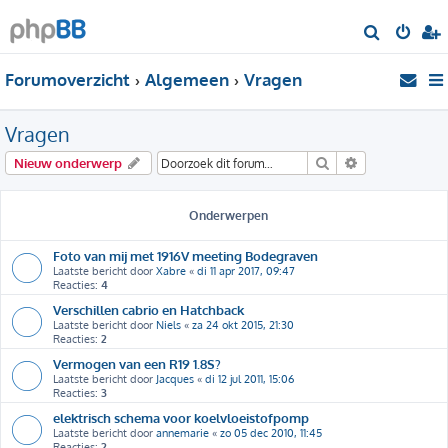
Z
o
Forumoverzicht
Algemeen
Vragen
e
k
Vragen
Zoek
Uitgebreid zo
Nieuw onderwerp
Onderwerpen
Foto van mij met 1916V meeting Bodegraven
Laatste bericht door
Xabre
«
di 11 apr 2017, 09:47
Reacties:
4
Verschillen cabrio en Hatchback
Laatste bericht door
Niels
«
za 24 okt 2015, 21:30
Reacties:
2
Vermogen van een R19 1.8S?
Laatste bericht door
Jacques
«
di 12 jul 2011, 15:06
Reacties:
3
elektrisch schema voor koelvloeistofpomp
Laatste bericht door
annemarie
«
zo 05 dec 2010, 11:45
Reacties:
2