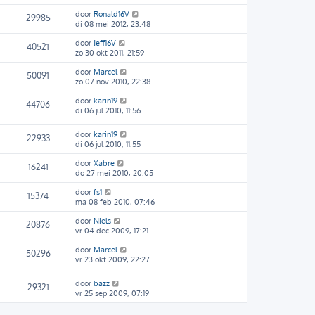
door
Ronald16V
29985
di 08 mei 2012, 23:48
door
Jeff16V
40521
zo 30 okt 2011, 21:59
door
Marcel
50091
zo 07 nov 2010, 22:38
door
karin19
44706
di 06 jul 2010, 11:56
door
karin19
22933
di 06 jul 2010, 11:55
door
Xabre
16241
do 27 mei 2010, 20:05
door
fs1
15374
ma 08 feb 2010, 07:46
door
Niels
20876
vr 04 dec 2009, 17:21
door
Marcel
50296
vr 23 okt 2009, 22:27
door
bazz
29321
vr 25 sep 2009, 07:19