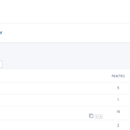
r
k
Uitgebreid zoeken
REACTIES
5
1
14
1
2
2