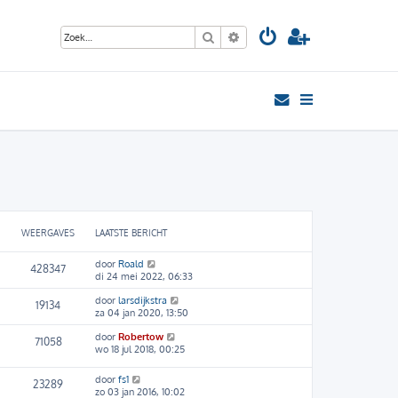
Zoek
Uitgebreid zoeken
WEERGAVES
LAATSTE BERICHT
door
Roald
428347
di 24 mei 2022, 06:33
door
larsdijkstra
19134
za 04 jan 2020, 13:50
door
Robertow
71058
wo 18 jul 2018, 00:25
door
fs1
23289
zo 03 jan 2016, 10:02