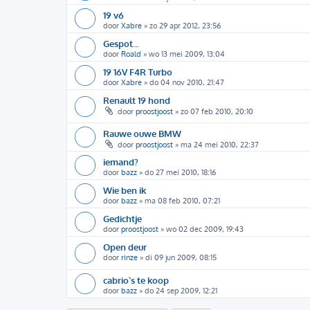
19 v6
door
Xabre
»
zo 29 apr 2012, 23:56
Gespot...
door
Roald
»
wo 13 mei 2009, 13:04
19 16V F4R Turbo
door
Xabre
»
do 04 nov 2010, 21:47
Renault 19 hond
door
proostjoost
»
zo 07 feb 2010, 20:10
Rauwe ouwe BMW
door
proostjoost
»
ma 24 mei 2010, 22:37
iemand?
door
bazz
»
do 27 mei 2010, 18:16
Wie ben ik
door
bazz
»
ma 08 feb 2010, 07:21
Gedichtje
door
proostjoost
»
wo 02 dec 2009, 19:43
Open deur
door
rinze
»
di 09 jun 2009, 08:15
cabrio`s te koop
door
bazz
»
do 24 sep 2009, 12:21