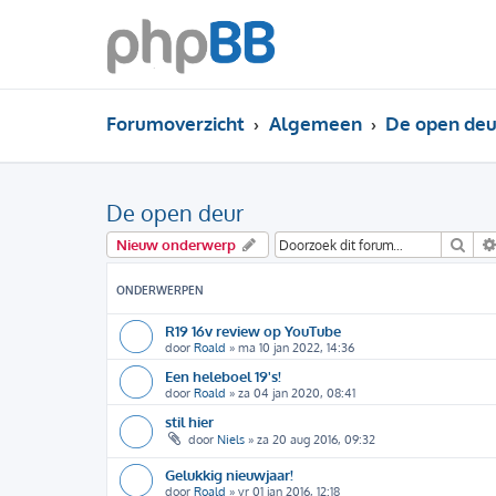
Forumoverzicht
Algemeen
De open deu
De open deur
Zoe
Nieuw onderwerp
ONDERWERPEN
R19 16v review op YouTube
door
Roald
»
ma 10 jan 2022, 14:36
Een heleboel 19's!
door
Roald
»
za 04 jan 2020, 08:41
stil hier
door
Niels
»
za 20 aug 2016, 09:32
Gelukkig nieuwjaar!
door
Roald
»
vr 01 jan 2016, 12:18