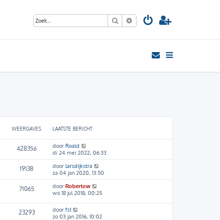
Zoek
Uitgebreid zoeken
WEERGAVES
LAATSTE BERICHT
door
Roald
428356
di 24 mei 2022, 06:33
door
larsdijkstra
19138
za 04 jan 2020, 13:50
door
Robertow
71065
wo 18 jul 2018, 00:25
door
fs1
23293
zo 03 jan 2016, 10:02