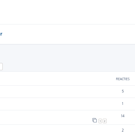
r
k
Uitgebreid zoeken
REACTIES
5
1
14
1
2
2