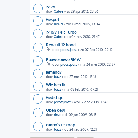
19 v6
door
Xabre
»
zo 29 apr 2012, 23:56
Gespot...
door
Roald
»
wo 13 mei 2009, 13:04
19 16V F4R Turbo
door
Xabre
»
do 04 nov 2010, 21:47
Renault 19 hond
door
proostjoost
»
zo 07 feb 2010, 20:10
Rauwe ouwe BMW
door
proostjoost
»
ma 24 mei 2010, 22:37
iemand?
door
bazz
»
do 27 mei 2010, 18:16
Wie ben ik
door
bazz
»
ma 08 feb 2010, 07:21
Gedichtje
door
proostjoost
»
wo 02 dec 2009, 19:43
Open deur
door
rinze
»
di 09 jun 2009, 08:15
cabrio`s te koop
door
bazz
»
do 24 sep 2009, 12:21