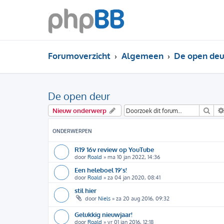
Forumoverzicht
Algemeen
De open deu
De open deur
Zoe
Nieuw onderwerp
ONDERWERPEN
R19 16v review op YouTube
door
Roald
»
ma 10 jan 2022, 14:36
Een heleboel 19's!
door
Roald
»
za 04 jan 2020, 08:41
stil hier
door
Niels
»
za 20 aug 2016, 09:32
Gelukkig nieuwjaar!
door
Roald
»
vr 01 jan 2016, 12:18