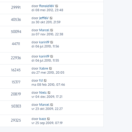
door
Ronald16V
29991
di 08 mei 2012, 23:48
door
Jeff16V
40536
zo 30 okt 2011, 21:59
door
Marcel
50094
zo 07 nov 2010, 22:38
door
karin19
44711
di 06 jul 2010, 11:56
door
karin19
22936
di 06 jul 2010, 11:55
door
Xabre
16245
do 27 mei 2010, 20:05
door
fs1
15377
ma 08 feb 2010, 07:46
door
Niels
20879
vr 04 dec 2009, 17:21
door
Marcel
50303
vr 23 okt 2009, 22:27
door
bazz
29325
vr 25 sep 2009, 07:19