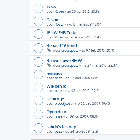
19 v6
door
Xabre
»
zo 29 apr 2012, 23:56
Gespot...
door
Roald
»
wo 13 mei 2009, 13:04
19 16V F4R Turbo
door
Xabre
»
do 04 nov 2010, 21:47
Renault 19 hond
door
proostjoost
»
zo 07 feb 2010, 20:10
Rauwe ouwe BMW
door
proostjoost
»
ma 24 mei 2010, 22:37
iemand?
door
bazz
»
do 27 mei 2010, 18:16
Wie ben ik
door
bazz
»
ma 08 feb 2010, 07:21
Gedichtje
door
proostjoost
»
wo 02 dec 2009, 19:43
Open deur
door
rinze
»
di 09 jun 2009, 08:15
cabrio`s te koop
door
bazz
»
do 24 sep 2009, 12:21