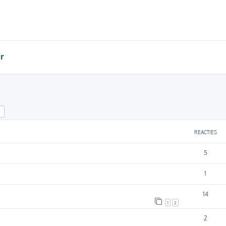
r
k
Uitgebreid zoeken
REACTIES
5
1
14
1
2
2