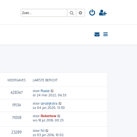
Zoek
Uitgebreid zoeken
WEERGAVES
LAATSTE BERICHT
door
Roald
428347
di 24 mei 2022, 06:33
door
larsdijkstra
19134
za 04 jan 2020, 13:50
door
Robertow
71058
wo 18 jul 2018, 00:25
door
fs1
23289
zo 03 jan 2016, 10:02