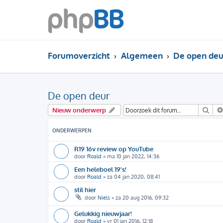
Forumoverzicht
Algemeen
De open deu
De open deur
Zoe
Nieuw onderwerp
ONDERWERPEN
R19 16v review op YouTube
door
Roald
»
ma 10 jan 2022, 14:36
Een heleboel 19's!
door
Roald
»
za 04 jan 2020, 08:41
stil hier
door
Niels
»
za 20 aug 2016, 09:32
Gelukkig nieuwjaar!
door
Roald
»
vr 01 jan 2016, 12:18