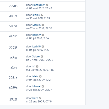
door
Ronald16V
29985
di 08 mei 2012, 23:48
door
Jeff16V
40521
zo 30 okt 2011, 21:59
door
Marcel
50091
zo 07 nov 2010, 22:38
door
karin19
44706
di 06 jul 2010, 11:56
door
karin19
22933
di 06 jul 2010, 11:55
door
Xabre
16241
do 27 mei 2010, 20:05
door
fs1
15374
ma 08 feb 2010, 07:46
door
Niels
20876
vr 04 dec 2009, 17:21
door
Marcel
50296
vr 23 okt 2009, 22:27
door
bazz
29321
vr 25 sep 2009, 07:19