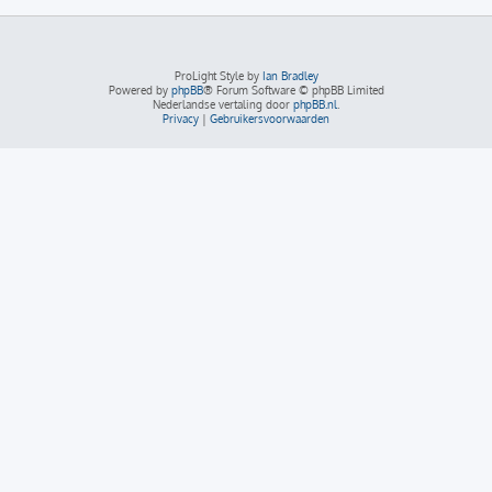
ProLight Style by
Ian Bradley
Powered by
phpBB
® Forum Software © phpBB Limited
Nederlandse vertaling door
phpBB.nl
.
Privacy
|
Gebruikersvoorwaarden