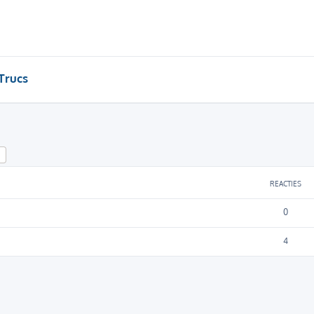
 Trucs
k
Uitgebreid zoeken
REACTIES
0
4