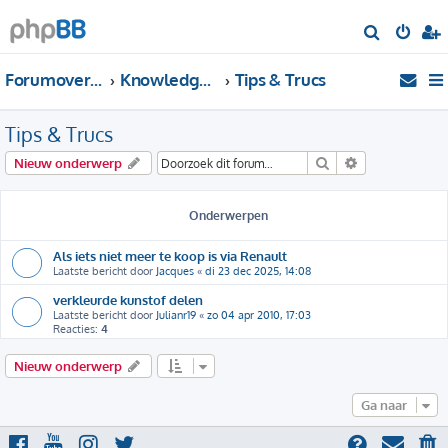
Z
o
Forumoverzicht
Knowledgebase
Tips & Trucs
e
k
Tips & Trucs
Zoek
Uitgebreid zo
Nieuw onderwerp
Onderwerpen
Als iets niet meer te koop is via Renault
Laatste bericht door
Jacques
«
di 23 dec 2025, 14:08
verkleurde kunstof delen
Laatste bericht door
Julianr19
«
zo 04 apr 2010, 17:03
Reacties:
4
Nieuw onderwerp
Ga naar