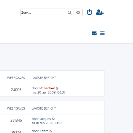
Zoek
Uitgebreid zoeken
WEERGAVES
LAATSTE BERICHT
door
Robertow
24005
ma 20 apr 2009, 06:37
WEERGAVES
LAATSTE BERICHT
door
Jacques
281845
za 01 feb 2020, 13:33
door
Xabre
39324