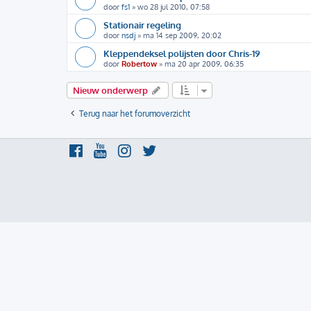
door
fs1
»
wo 28 jul 2010, 07:58
Stationair regeling
door
nsdj
»
ma 14 sep 2009, 20:02
Kleppendeksel polijsten door Chris-19
door
Robertow
»
ma 20 apr 2009, 06:35
Nieuw onderwerp
Terug naar het forumoverzicht