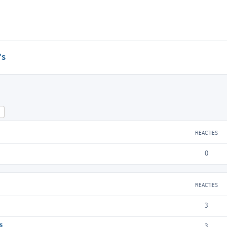
's
k
Uitgebreid zoeken
REACTIES
0
REACTIES
3
s
3