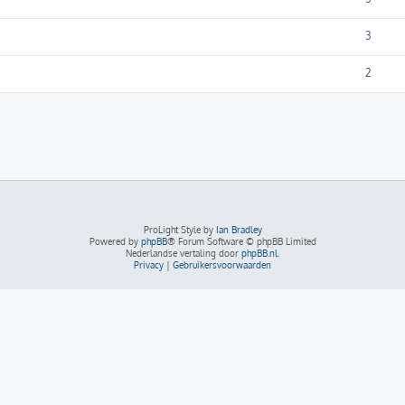
3
2
ProLight Style by
Ian Bradley
Powered by
phpBB
® Forum Software © phpBB Limited
Nederlandse vertaling door
phpBB.nl
.
Privacy
|
Gebruikersvoorwaarden