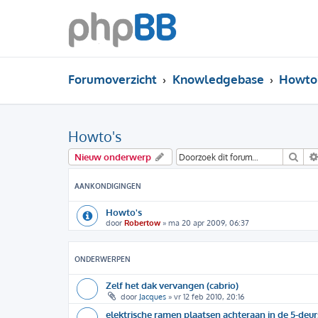
Forumoverzicht
Knowledgebase
Howto
Howto's
Zoe
Nieuw onderwerp
AANKONDIGINGEN
Howto's
door
Robertow
»
ma 20 apr 2009, 06:37
ONDERWERPEN
Zelf het dak vervangen (cabrio)
door
Jacques
»
vr 12 feb 2010, 20:16
elektrische ramen plaatsen achteraan in de 5-deur