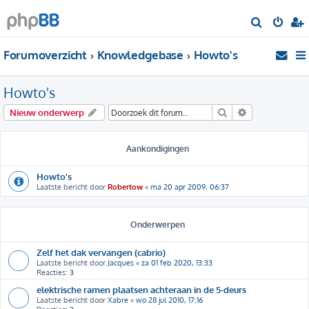
Z
o
Forumoverzicht
Knowledgebase
Howto's
e
k
Howto's
Zoek
Uitgebreid zo
Nieuw onderwerp
Aankondigingen
Howto's
Laatste bericht door
Robertow
«
ma 20 apr 2009, 06:37
Onderwerpen
Zelf het dak vervangen (cabrio)
Laatste bericht door
Jacques
«
za 01 feb 2020, 13:33
Reacties:
3
elektrische ramen plaatsen achteraan in de 5-deurs
Laatste bericht door
Xabre
«
wo 28 jul 2010, 17:16