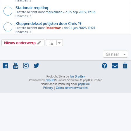
Reacties:
3
Stationair regeling
Laatste bericht door
mark2daan
«
di 15 sep 2009, 19:06
Reacties:
3
Kleppendeksel polijsten door Chris-19
Laatste bericht door
Robertow
«
do 04 jun 2009, 12:05
Reacties:
2
Nieuw onderwerp
Ga naar
ProLight Style by
Ian Bradley
Powered by
phpBB
® Forum Software © phpBB Limited
Nederlandse vertaling door
phpBB.nl
.
Privacy
|
Gebruikersvoorwaarden