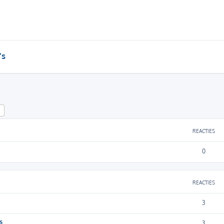
's
k
Uitgebreid zoeken
REACTIES
0
REACTIES
3
s
3