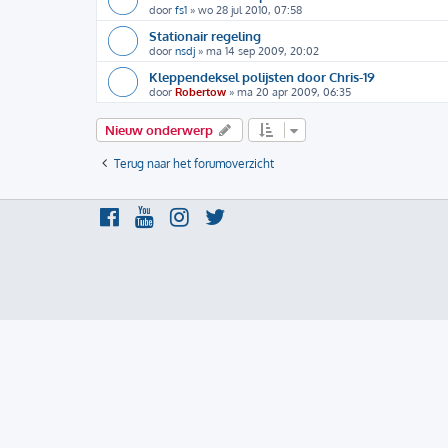
door
fs1
»
wo 28 jul 2010, 07:58
Stationair regeling
door
nsdj
»
ma 14 sep 2009, 20:02
Kleppendeksel polijsten door Chris-19
door
Robertow
»
ma 20 apr 2009, 06:35
Nieuw onderwerp
Terug naar het forumoverzicht