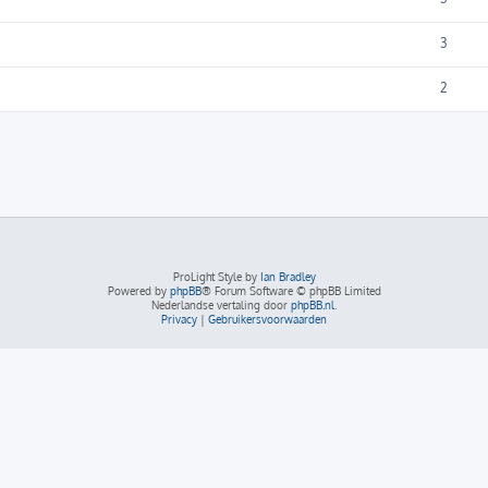
3
2
ProLight Style by
Ian Bradley
Powered by
phpBB
® Forum Software © phpBB Limited
Nederlandse vertaling door
phpBB.nl
.
Privacy
|
Gebruikersvoorwaarden