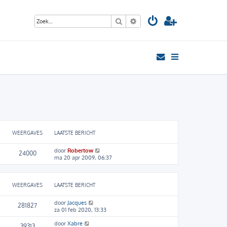
Zoek
Uitgebreid zoeken
WEERGAVES
LAATSTE BERICHT
door
Robertow
24000
ma 20 apr 2009, 06:37
WEERGAVES
LAATSTE BERICHT
door
Jacques
281827
za 01 feb 2020, 13:33
door
Xabre
39313