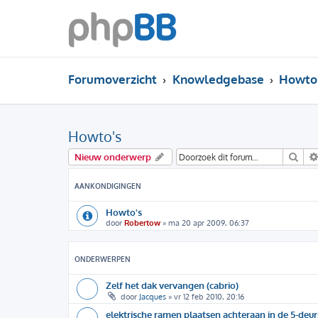
Forumoverzicht
Knowledgebase
Howto
Howto's
Zoe
Nieuw onderwerp
AANKONDIGINGEN
Howto's
door
Robertow
»
ma 20 apr 2009, 06:37
ONDERWERPEN
Zelf het dak vervangen (cabrio)
door
Jacques
»
vr 12 feb 2010, 20:16
elektrische ramen plaatsen achteraan in de 5-deur