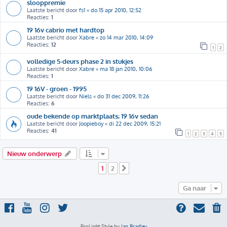
slooppremie
Laatste bericht door
fs1
«
do 15 apr 2010, 12:52
Reacties:
1
19 16v cabrio met hardtop
Laatste bericht door
Xabre
«
zo 14 mar 2010, 14:09
Reacties:
12
1
2
volledige 5-deurs phase 2 in stukjes
Laatste bericht door
Xabre
«
ma 18 jan 2010, 10:06
Reacties:
1
19 16V - groen - 1995
Laatste bericht door
Niels
«
do 31 dec 2009, 11:26
Reacties:
6
oude bekende op marktplaats; 19 16v sedan
Laatste bericht door
Joopieboy
«
di 22 dec 2009, 15:21
Reacties:
41
1
2
3
4
5
Nieuw onderwerp
1
2
Volgende
Ga naar
ProLight Style by
Ian Bradley