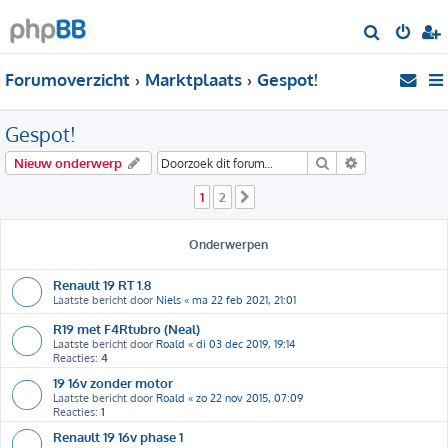
Z
o
Forumoverzicht
Marktplaats
Gespot!
e
k
Gespot!
Zoek
Uitgebreid zo
Nieuw onderwerp
1
2
Volgende
Onderwerpen
Renault 19 RT 1.8
Laatste bericht door
Niels
«
ma 22 feb 2021, 21:01
R19 met F4Rtubro (Neal)
Laatste bericht door
Roald
«
di 03 dec 2019, 19:14
Reacties:
4
19 16v zonder motor
Laatste bericht door
Roald
«
zo 22 nov 2015, 07:09
Reacties:
1
Renault 19 16v phase 1