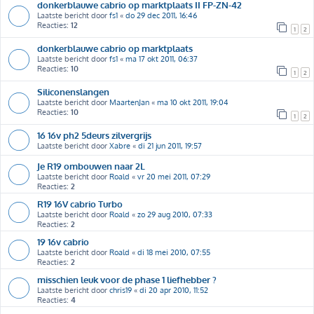
donkerblauwe cabrio op marktplaats II FP-ZN-42
Laatste bericht door
fs1
«
do 29 dec 2011, 16:46
Reacties:
12
1
2
donkerblauwe cabrio op marktplaats
Laatste bericht door
fs1
«
ma 17 okt 2011, 06:37
Reacties:
10
1
2
Siliconenslangen
Laatste bericht door
MaartenJan
«
ma 10 okt 2011, 19:04
Reacties:
10
1
2
16 16v ph2 5deurs zilvergrijs
Laatste bericht door
Xabre
«
di 21 jun 2011, 19:57
Je R19 ombouwen naar 2L
Laatste bericht door
Roald
«
vr 20 mei 2011, 07:29
Reacties:
2
R19 16V cabrio Turbo
Laatste bericht door
Roald
«
zo 29 aug 2010, 07:33
Reacties:
2
19 16v cabrio
Laatste bericht door
Roald
«
di 18 mei 2010, 07:55
Reacties:
2
misschien leuk voor de phase 1 liefhebber ?
Laatste bericht door
chris19
«
di 20 apr 2010, 11:52
Reacties:
4