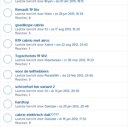
Laatste bericht door
Bryan
«
do 01 okt 2015, 18:15
Renault 19 16v
Laatste bericht door
Niels
«
zo 28 jun 2015, 10:54
Reacties:
6
goedkope cabrio
Laatste bericht door
fs1
«
za 17 aug 2013, 10:20
Reacties:
5
R19 cabrio met airco
Laatste bericht door
Xabre
«
wo 22 aug 2012, 23:42
Reacties:
1
Topschotels 19 16V.
Laatste bericht door
MaartenJan
«
vr 30 mar 2012, 19:23
Reacties:
1
voor de leifhebbers
Laatste bericht door
Ronald16V
«
do 23 feb 2012, 23:46
Reacties:
3
schroefset kw variant 2
Laatste bericht door
fs1
«
di 31 jan 2012, 20:55
Reacties:
1
hardtop
Laatste bericht door
Dakloze
«
zo 29 jan 2012, 20:48
cabrio elektrisch dak?????
Laatste bericht door
Dakloze
«
di 10 jan 2012, 17:52
Reacties:
9